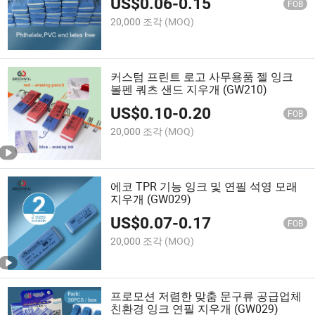
US$
0.06
-
0.15
FOB
20,000 조각
(MOQ)
커스텀 프린트 로고 사무용품 젤 잉크
볼펜 쿼츠 샌드 지우개 (GW210)
US$
0.10
-
0.20
FOB
20,000 조각
(MOQ)
에코 TPR 기능 잉크 및 연필 석영 모래
지우개 (GW029)
US$
0.07
-
0.17
FOB
20,000 조각
(MOQ)
프로모션 저렴한 맞춤 문구류 공급업체
친환경 잉크 연필 지우개 (GW029)