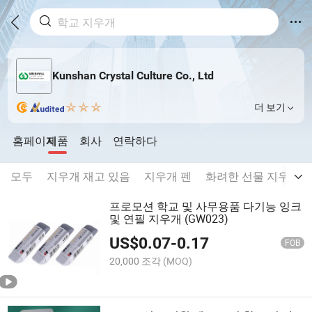
Kunshan Crystal Culture Co., Ltd
더 보기
홈페이지
제품
회사
연락하다
모두
지우개 재고 있음
지우개 펜
화려한 선물 지우개
프로모션 학교 및 사무용품 다기능 잉크
및 연필 지우개 (GW023)
US$
0.07
-
0.17
FOB
20,000 조각
(MOQ)