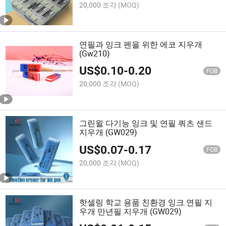
20,000 조각
(MOQ)
연필과 잉크 펜을 위한 에코 지우개
(Gw210)
US$
0.10
-
0.20
FOB
20,000 조각
(MOQ)
그린윌 다기능 잉크 및 연필 쿼츠 샌드
지우개 (GW029)
US$
0.07
-
0.17
FOB
20,000 조각
(MOQ)
핫셀링 학교 용품 친환경 잉크 연필 지
우개 만년필 지우개 (GW029)