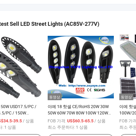
est Sell LED Street Lights (AC85V-277V)
동영상
동영상
50W USD17.5/PC /
야예 18 핫셀 CE/RoHS 20W 30W
야예 핫셀
.5/PC / 150W
50W 60W 70W 80W 100W 120W
100W/2
 COB
150W 200W 240W 250W 300W
COB SM
/ 상품
FOB 가격:
/ 상품
FOB 가격
$34.5-39.5
US$60.5-65.5
150W LED 가로등 /
400W COB SMD 태양광 LED 도로등
LED 가
다:
1 상품
최소 주문하다:
1 상품
최소 주
2/3/5년 보증
20년 생산 경험