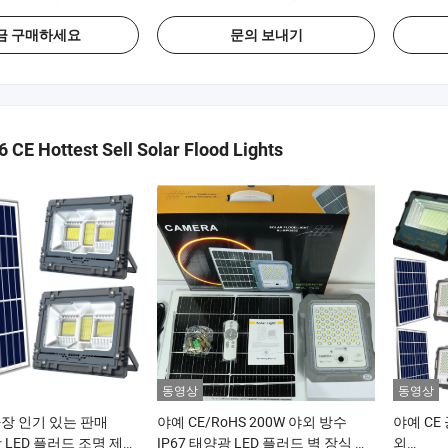
이트
금 구매하세요
문의 보내기
 CE Hottest Sell Solar Flood Lights
동영상
동영상
가장 인기 있는 판매
야예 CE/RoHS 200W 야외 방수
야예 CE
 LED 플러드 조명 제어
IP67 태양광 LED 플러드 벽 장식 정
외