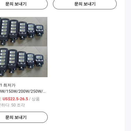
문의 보내기
문의 보내기
21 최저가
0W/150W/200W/250W/300W
도로 가로등 정원 램프 제어
:
/ 상품
US$22.5-26.5
+ 시간 + 레이더 센서 + 리
문하다:
50 조각
/150W/100W
문의 보내기