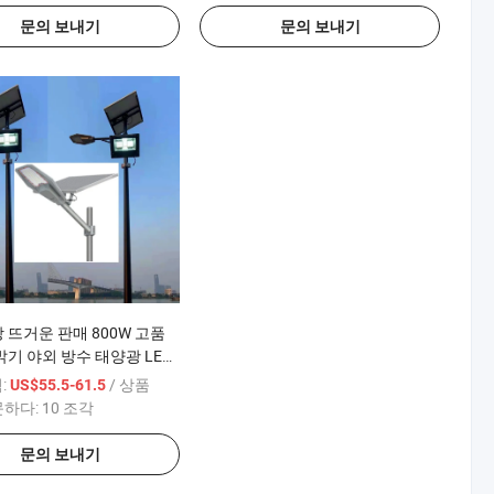
문의 보내기
문의 보내기
 뜨거운 판매 800W 고품
밝기 야외 방수 태양광 LED
조명 리모컨 레이더
:
/ 상품
US$55.5-61.5
3 년 Warranty/1000PCS 재
문하다:
10 조각
문의 보내기