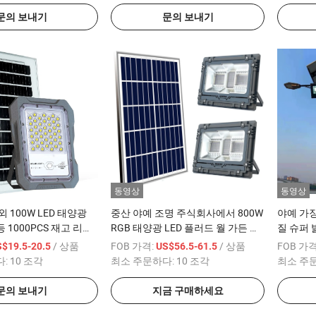
문의 보내기
문의 보내기
동영상
동영상
 100W LED 태양광
중산 야예 조명 주식회사에서 800W
야예 가장
 1000PCS 재고 리모
RGB 태양광 LED 플러드 월 가든 조
질 슈퍼 
서/ 공장 가격/ CE 인
명의 대리점 유통업체를 찾고 있습
플ood 
/ 상품
FOB 가격:
/ 상품
FOB 가격
$19.5-20.5
US$56.5-61.5
니다. 최고의 공급업체 야예에 문의
Sensor/
다:
10 조각
최소 주문하다:
10 조각
최소 주
해 주시기 바랍니다
고
문의 보내기
지금 구매하세요