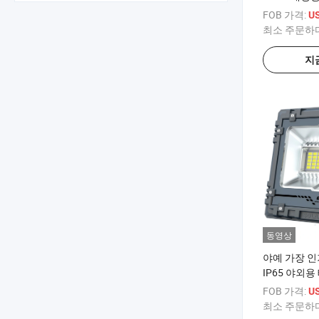
모드: 시간/빛
FOB 가격:
US
투스 음악 리듬
최소 주문하
지
동영상
야예 가장 인
IP65 야외용
정원 조명 재고 
FOB 가격:
US
AW60)
최소 주문하