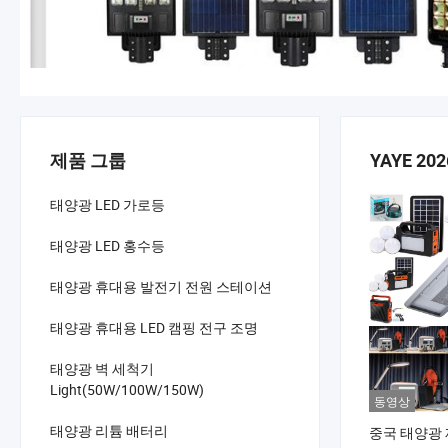
제품 그룹
YAYE 2026
태양광 LED 가로등
태양광 LED 홍수등
태양광 휴대용 발전기 전원 스테이션
태양광 휴대용 LED 캠핑 전구 조명
태양광 벽 세척기
Light(50W/100W/150W)
동영상
태양광 리튬 배터리
중국 태양광 