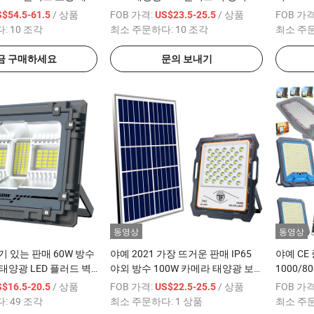
 제어 + 리모컨 + 블루
원 사무실 가정용 조명 3 년 보증 리
100W/2
/ 상품
FOB 가격:
/ 상품
FOB 가격
$54.5-61.5
US$23.5-25.5
 /1000PCS 재고
모컨 모션 센서
태양광 L
다:
10 조각
최소 주문하다:
10 조각
최소 주
로 프로
금 구매하세요
문의 보내기
동영상
동영상
기 있는 판매 60W 방수
야예 2021 가장 뜨거운 판매 IP65
야예 CE
 태양광 LED 플러드 벽
야외 방수 100W 카메라 태양광 보
1000/80
1000PCS (YAYE-MJ-
안 홍수 거리 조명 사용 가능한 와트:
4G 와이
/ 상품
FOB 가격:
/ 상품
FOB 가격
$16.5-20.5
US$22.5-25.5
100W/200W/300W/400W
수 알루미
다:
49 조각
최소 주문하다:
1 상품
최소 주
1000PCS 각 와트 재고
디 조명