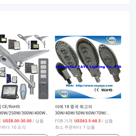
 CE/RoHS
야예 18 중국 최고의
00W/250W/300W/400W/500W/600W/800W/1000W/1500W/
30W/40W/50W/60W/70W/
D 통합 IP67 야외 태양광
80W/100W/120W/ 150W COB LED
:
/ 상품
FOB 가격:
/ 상품
US$8.00-30.00
US$63.5-68.5
로등 도로 조명 26 년 생산
가로등 공급업체로서 13 년의 생산
문하다:
10 조각
최소 주문하다:
1 상품
및 수출 경험을 가지고 있습니다