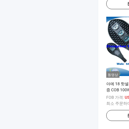
동영상
야예 18 핫셀 
증 COB 100
로등 / LE
FOB 가격:
US
웰 드라이버 / C
최소 주문하
재고