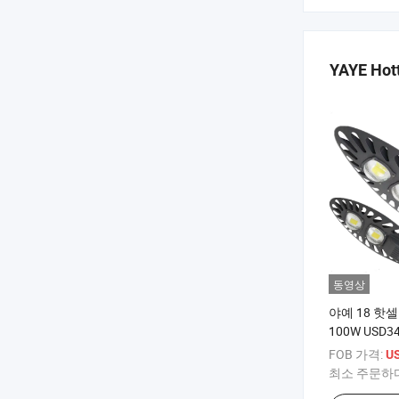
YAYE Hott
동영상
야예 18 핫셀 
100W USD34
USD46.5/PC
FOB 가격:
US
50W/100W/
최소 주문하
LED 도로등 