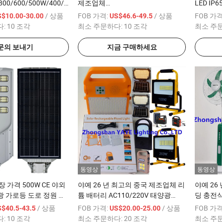
800/600/500W/400/300/200/100W
제조업체
LED I
P66 야외 스트리트 올인
2000W/1000/800/600/500/400/300/200W1
라 COB
/ 상품
FOB 가격:
/ 상품
FOB 가격
S$10.00-30.00
US$46.6-49.5
S COB 벽 플러드 가든
IP67 통합 ABS/알루미늄 태양광 가
조명
다:
10 조각
최소 주문하다:
10 조각
최소 주
로등 홍수 정원 잔디 도로 LED 조명
2000/15
문의 보내기
지금 구매하세요
동영상
동영상
 가격 500W CE 야외
야예 26 년 최고의 중국 제조업체 리
야예 26
 가로등 도로 정원 잔
튬 배터리 AC110/220V 태양광
딩 충전
프 1000PCS 재고 레
100W/200W/300W 휴대용 충전식
AC220
/ 상품
FOB 가격:
/ 상품
FOB 가격
$40.5-43.5
US$20.00-25.00
모컨 3 년 보증
비상 실내 외부 LED 캠핑 플러드 라
리모컨 
다:
10 조각
최소 주문하다:
20 조각
최소 주