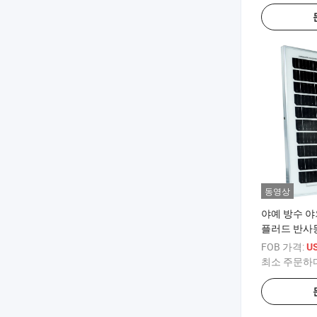
동영상
야예 방수 야외
플러드 반사등
컨/ 레이더 센
FOB 가격:
US
증 3 년 보증
최소 주문하