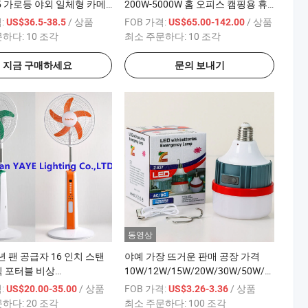
P65 가로등 야외 일체형 카메
200W-5000W 홈 오피스 캠핑용 휴
00W
 SMD 벽 조명 홍수 정원 도로
대용 재충전식 비상 전원 공급 장치
:
/ 상품
FOB 가격:
/ 상품
US$36.5-38.5
US$65.00-142.00
시스템 저장 리튬 배터리 발전기
문하다:
10 조각
최소 주문하다:
10 조각
00/1000/800/600/500/400/300/200/50W
지금 구매하세요
문의 보내기
동영상
 년 팬 공급자 16 인치 스탠
야예 가장 뜨거운 판매 공장 가격
식 포터블 비상
10W/12W/15W/20W/30W/50W/80W/100
V/110V DC 브러시리스 모터
E27/B22 리튬 배터리 휴대용 충전
:
/ 상품
FOB 가격:
/ 상품
US$20.00-35.00
US$3.26-3.36
리튬 배터리 바닥 태양광 팬
식 LED 비상 전구 / 태양광 LED 전구
문하다:
20 조각
최소 주문하다:
100 조각