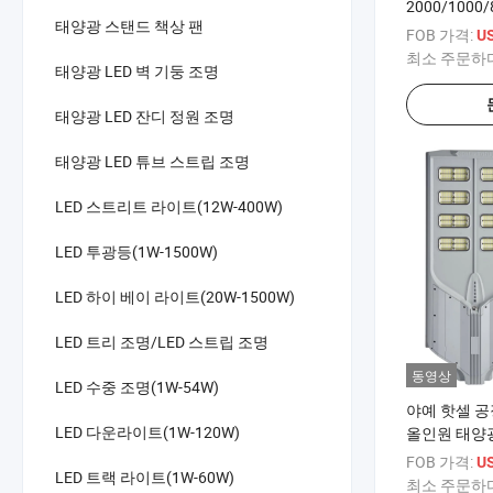
2000/1000/
태양광 스탠드 책상 팬
LED 센서 I
FOB 가격:
U
원 카메라 AB
최소 주문하
태양광 LED 벽 기둥 조명
도로 조명
태양광 LED 잔디 정원 조명
태양광 LED 튜브 스트립 조명
LED 스트리트 라이트(12W-400W)
LED 투광등(1W-1500W)
LED 하이 베이 라이트(20W-1500W)
LED 트리 조명/LED 스트립 조명
동영상
LED 수중 조명(1W-54W)
야예 핫셀 공장
LED 다운라이트(1W-120W)
올인원 태양광
디 고속도로 램
FOB 가격:
US
LED 트랙 라이트(1W-60W)
이더 센서 리
최소 주문하