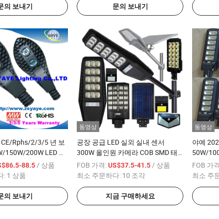
문의 보내기
문의 보내기
동영상
동영상
CE/Rphs/2/3/5 년 보
공장 공급 LED 실외 실내 센서
야예 20
W/150W/200W LED 가
300W 올인원 카메라 COB SMD 태
50W/10
D 도로등 브리젤룩스 미안
양광 가로등 벽 조명 홍수 정원 도로
태양광 
/ 상품
FOB 가격:
/ 상품
FOB 가격
$86.5-88.5
US$37.5-41.5
E / RoHS / 500PCS
조명
모드: 빛 
다:
1 상품
최소 주문하다:
10 조각
최소 주
1000W/800W/600W/500W/400W/300W200W
모컨
문의 보내기
지금 구매하세요