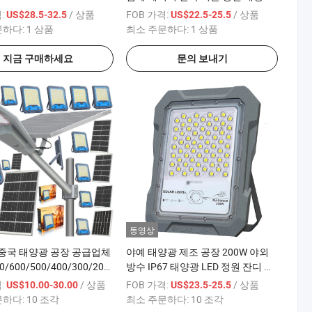
00W/300W/400W/500W/600/800W
스포트라이트 LED 100W 300W 태
:
/ 상품
FOB 가격:
/ 상품
US$28.5-32.5
US$22.5-25.5
ED 플러드 벽 정원 공원 경
양광 플ood 라이트 1080P IP 카메
문하다:
1 상품
최소 주문하다:
1 상품
젝터 리모컨 센서 조명
라 & 1000PCS 재고
지금 구매하세요
문의 보내기
동영상
 중국 태양광 공장 공급업체
야예 태양광 제조 공장 200W 야외
0/600/500/400/300/200/150/100/50/1500W
방수 IP67 태양광 LED 정원 잔디 벽
파이 CCTV 카메라 ABS 방
홍수 조명 1000PCS 재고 리모컨 레
:
/ 상품
FOB 가격:
/ 상품
US$10.00-30.00
US$23.5-25.5
늄 LED 플러드 벽 정원 잔
이더 Sensor/3 년
문하다:
10 조각
최소 주문하다:
10 조각