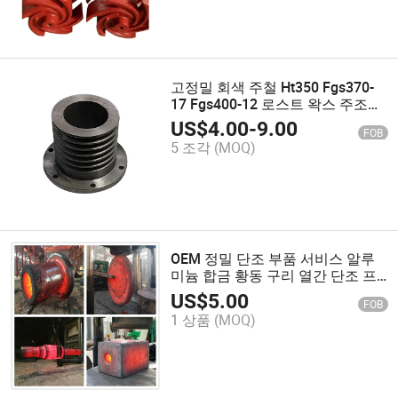
고정밀 회색 주철 Ht350 Fgs370-
17 Fgs400-12 로스트 왁스 주조를
위한 식물 및 비료 기계 클러치 플
US$
4.00
-
9.00
FOB
레이트 주조 서비스
5 조각
(MOQ)
OEM 정밀 단조 부품 서비스 알루
미늄 합금 황동 구리 열간 단조 프
레스 스테인리스 강 금속 단조 부품
US$
5.00
FOB
1 상품
(MOQ)