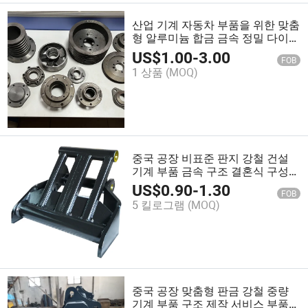
산업 기계 자동차 부품을 위한 맞춤
형 알루미늄 합금 금속 정밀 다이
주조 성형 부품
US$
1.00
-
3.00
FOB
1 상품
(MOQ)
중국 공장 비표준 판지 강철 건설
기계 부품 금속 구조 결혼식 구성
용접 서비스
US$
0.90
-
1.30
FOB
5 킬로그램
(MOQ)
중국 공장 맞춤형 판금 강철 중량
기계 부품 구조 제작 서비스 부품