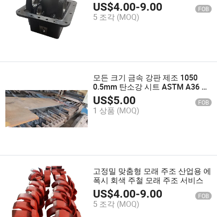
US$
4.00
-
9.00
FOB
5 조각
(MOQ)
모든 크기 금속 강판 제조 1050
0.5mm 탄소강 시트 ASTM A36 절
단 및 용접 서비스
US$
5.00
FOB
1 상품
(MOQ)
고정밀 맞춤형 모래 주조 산업용 에
폭시 회색 주철 모래 주조 서비스
US$
4.00
-
9.00
FOB
5 조각
(MOQ)