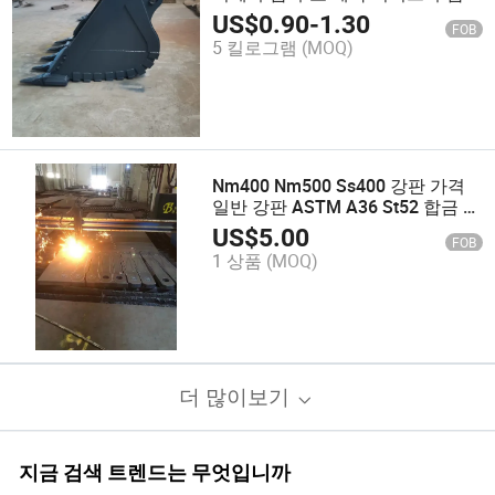
용접 서비스
US$
0.90
-
1.30
FOB
5 킬로그램
(MOQ)
Nm400 Nm500 Ss400 강판 가격
일반 강판 ASTM A36 St52 합금 강
판
US$
5.00
FOB
1 상품
(MOQ)
더 많이보기
지금 검색 트렌드는 무엇입니까