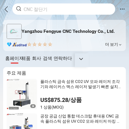
Yangzhou Fengyue CNC Technology Co., Ltd.
더 보기
홈페이지
제품
회사
검색
연락하다
주요 제품
플라스틱 금속 섬유 CO2 UV 모파 레이저 조각
기와 레이커스 맥스 레이저 발생기 빠른 설치
및 작동 지침
US$875.28/상품
1 상품
(MOQ)
공장 공급 산업 통합 데스크탑 휴대용 CNC 금
속 플라스틱 섬유 UV CO2 모파 레이저 마킹 인
쇄 조각 기계