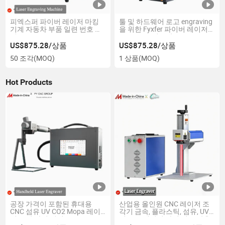
피엑스퍼 파이버 레이저 마킹
툴 및 하드웨어 로고 engraving
기계 자동차 부품 일련 번호 마
을 위한 Fyxfer 파이버 레이저
킹
engraving 시스템
US$875.28/상품
US$875.28/상품
50 조각
(MOQ)
1 상품
(MOQ)
Hot Products
공장 가격이 포함된 휴대용
산업용 올인원 CNC 레이저 조
CNC 섬유 UV CO2 Mopa 레이
각기 금속, 플라스틱, 섬유, UV
저 조각 마킹 기계
및 CO2 레이저 마킹 및 조각용