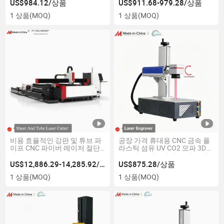
US$984.12/상품
US$911.68-979.28/상품
1 상품
(MOQ)
1 상품
(MOQ)
비용 효율적인 강판 및 튜브 파
공장 가격 휴대용 CNC 금속 플
이프 CNC 파이버 레이저 절단
라스틱 섬유 UV CO2 모파 3D
기
트로피 크리스탈 아크릴 보석
레이저 마킹 인쇄 조각 기계
US$12,886.29-14,285.92/상품
US$875.28/상품
1 상품
(MOQ)
1 상품
(MOQ)