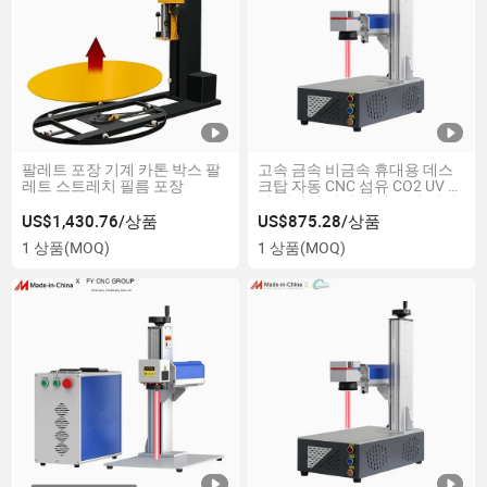
팔레트 포장 기계 카톤 박스 팔
고속 금속 비금속 휴대용 데스
레트 스트레치 필름 포장
크탑 자동 CNC 섬유 CO2 UV 모
파 레이저 마킹 인쇄 조각 기계
US$1,430.76/상품
US$875.28/상품
1 상품
(MOQ)
1 상품
(MOQ)