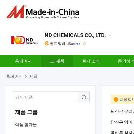
ND CHEMICALS CO., LTD.
골드 멤버
홈페이지
제품
회사 소개
문의하
홈페이지
제품
죄송합니
당신은 우리
제품 그룹
당신은 영어 
식품 첨가물
올바른 철자