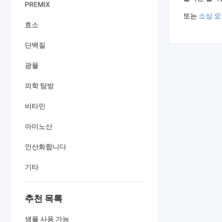
PREMIX
또는
소싱 요
효소
단백질
광물
의학 탐방
비타민
아미노산
인산화합니다
기타
추천 목록
샘플 사용 가능