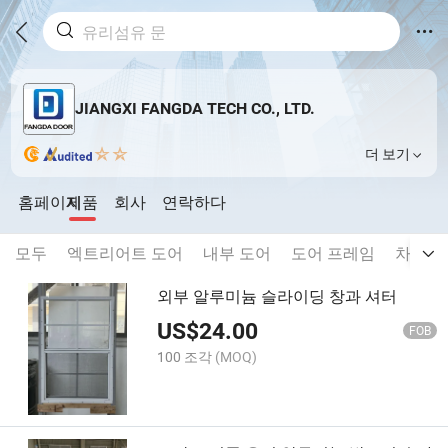
JIANGXI FANGDA TECH CO., LTD.
더 보기
홈페이지
제품
회사
연락하다
모두
엑트리어트 도어
내부 도어
도어 프레임
차고 문
외부 알루미늄 슬라이딩 창과 셔터
US$
24.00
FOB
100 조각
(MOQ)