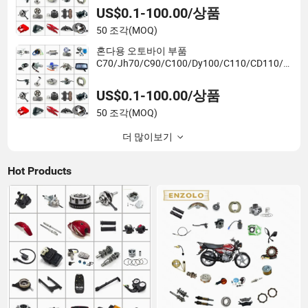
US$0.1-100.00/상품
50 조각
(MOQ)
혼다용 오토바이 부품
C70/Jh70/C90/C100/Dy100/C110/CD110/Lf
110/Cg125/Cgl125/Cg150/Cg200/Cg250/Cg
300/Nxr125/Crf230/Xr150/XL185/XL200/Bi
US$0.1-100.00/상품
z100 예비
50 조각
(MOQ)
더 많이보기
Hot Products