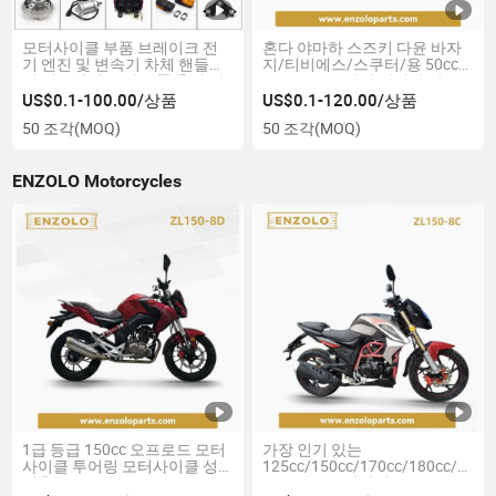
모터사이클 부품 브레이크 전
혼다 야마하 스즈키 다윤 바자
기 엔진 및 변속기 차체 핸들링
지/티비에스/스쿠터/용 50cc
및 서스펜션 조명 부품 혼다 야
-200cc 오토바이 실린더 키트
마하 스즈키/티비에스/종센 하
오토바이 예비 부품
US$0.1-100.00/상품
US$0.1-120.00/상품
오쥐에 다윤
50 조각
(MOQ)
50 조각
(MOQ)
ENZOLO Motorcycles
1급 등급 150cc 오프로드 모터
가장 인기 있는
사이클 투어링 모터사이클 성
125cc/150cc/170cc/180cc/200c
인용
오프로드 모터사이클 모토 크