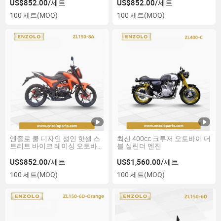
로스 컨트리 가스 파워드 거친
US$852.00/세트
US$852.00/세트
도로 모터사이클
100 세트
(MOQ)
100 세트
(MOQ)
엔졸로 쿨 디자인 성인 핫셀 스
최신 400cc 크루저 오토바이 더
트리트 바이크 레이싱 오토바
블 실린더 엔진
이
US$852.00/세트
US$1,560.00/세트
100 세트
(MOQ)
100 세트
(MOQ)