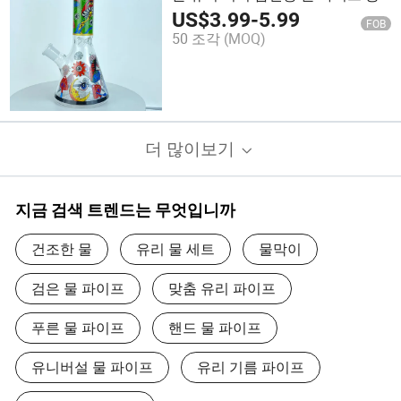
장 가격
US$
3.99
-
5.99
FOB
50 조각
(MOQ)
더 많이보기
지금 검색 트렌드는 무엇입니까
건조한 물
유리 물 세트
물막이
검은 물 파이프
맞춤 유리 파이프
푸른 물 파이프
핸드 물 파이프
유니버설 물 파이프
유리 기름 파이프