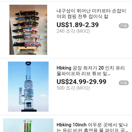
내구성이 뛰어난 미카르타 손잡이
야외 캠핑 전투 접이식 칼
US$
1.89
-
2.39
FOB
240 조각
(MOQ)
Hbking 공장 최저가 20 인치 유리
물파이프와 리브 튜브 및
2chamber 흡연 파이프 하드 유리
US$
24.99
-
29.99
FOB
물파이프
500 조각
(MOQ)
Hbking 10inch 어두운 곳에서 빛나
는 유리 비커 흡연용 물 파이프 공