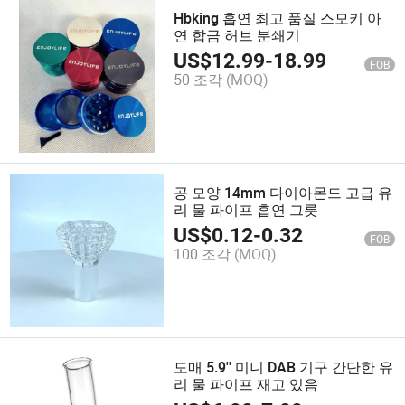
Hbking 흡연 최고 품질 스모키 아
연 합금 허브 분쇄기
US$
12.99
-
18.99
FOB
50 조각
(MOQ)
공 모양 14mm 다이아몬드 고급 유
리 물 파이프 흡연 그릇
US$
0.12
-
0.32
FOB
100 조각
(MOQ)
도매 5.9'' 미니 DAB 기구 간단한 유
리 물 파이프 재고 있음