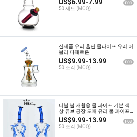
US$
6.99
-
7.99
FOB
50 세트
(MOQ)
신제품 유리 흡연 물파이프 유리 버
블러 다채로운
US$
9.99
-
13.99
FOB
50 조각
(MOQ)
더블 볼 재활용 물 파이프 기본 색
상 튜브 공장 도매 유리 물 파이프
흡연
US$
9.99
-
13.99
FOB
50 조각
(MOQ)