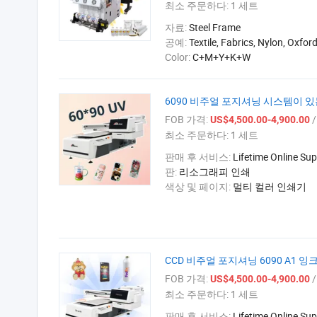
최소 주문하다:
1 세트
자료:
Steel Frame
공예:
Textile, Fabrics, Nylon, Oxfor
Color:
C+M+Y+K+W
6090 비주얼 포지셔닝 시스템이 있는
FOB 가격:
/
US$4,500.00-4,900.00
최소 주문하다:
1 세트
판매 후 서비스:
Lifetime Online Sup
판:
리소그래피 인쇄
색상 및 페이지:
멀티 컬러 인쇄기
CCD 비주얼 포지셔닝 6090 A1 
FOB 가격:
/
US$4,500.00-4,900.00
최소 주문하다:
1 세트
판매 후 서비스:
Lifetime Online Sup