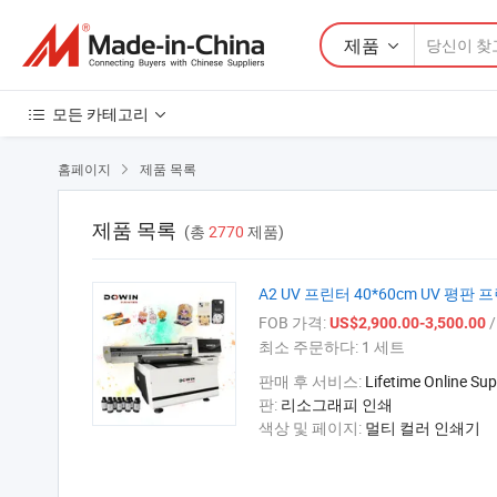
제품
모든 카테고리
홈페이지
제품 목록

제품 목록
(총
2770
제품)
A2 UV 프린터 40*60cm UV 평판
FOB 가격:
/
US$2,900.00-3,500.00
최소 주문하다:
1 세트
판매 후 서비스:
Lifetime Online Sup
판:
리소그래피 인쇄
색상 및 페이지:
멀티 컬러 인쇄기