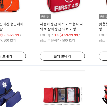
동영상
동영
 반려견 응급처치
자동차 응급 처치 키트용 미니
맞춤형
방
의료 장비 응급 의료 가방
방
/ 상품
FOB 가격:
/ 상품
FOB
S$5.59-29.99
US$4.59-29.99
:
500 조각
최소 주문하다:
500 조각
최소 
의 보내기
문의 보내기