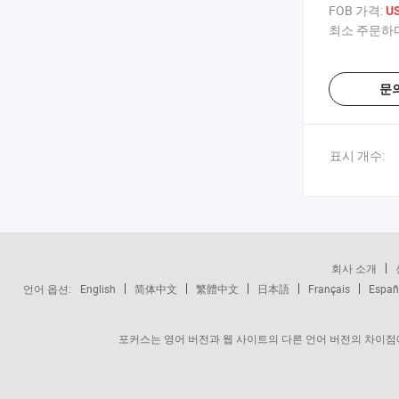
정리함
FOB 가격:
US
최소 주문하다
문
표시 개수:
회사 소개
언어 옵션:
English
简体中文
繁體中文
日本語
Français
Españ
포커스는 영어 버전과 웹 사이트의 다른 언어 버전의 차이점에