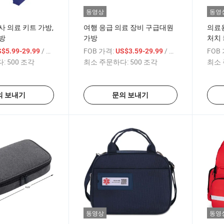
동영상
동영
사 의료 키트 가방,
여행 응급 의료 장비 구급대원
의료용
방
가방
처치 
/ 상품
FOB 가격:
/ 상품
FOB
S$5.99-29.99
US$3.59-29.99
:
500 조각
최소 주문하다:
500 조각
최소 
의 보내기
문의 보내기
동영상
동영