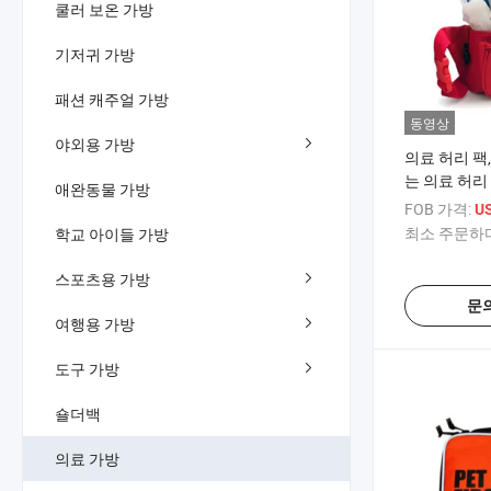
쿨러 보온 가방
기저귀 가방
패션 캐주얼 가방
동영상
야외용 가방
의료 허리 팩
는 의료 허리
애완동물 가방
FOB 가격:
US
최소 주문하다
학교 아이들 가방
스포츠용 가방
문
여행용 가방
도구 가방
숄더백
의료 가방