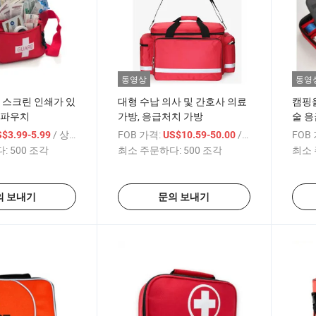
동영상
동영
, 스크린 인쇄가 있
대형 수납 의사 및 간호사 의료
캠핑을
 파우치
가방, 응급처치 가방
술 응
/ 상품
FOB 가격:
/ 상품
FOB
$3.99-5.99
US$10.59-50.00
:
500 조각
최소 주문하다:
500 조각
최소 
의 보내기
문의 보내기