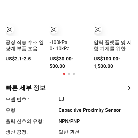
공장 직송 수조 열
-100kPa…
압력 플랫폼 및 시
량계 부품 초음파
0~10kPa…
험 기계를 위한 대
센서 변환기 실리
100MPa 4~20mA
형 힘 영역 기둥
US$2.1-2.5
US$30.00-
US$100.00-
콘 케이블 포함
지능형 압력 센서
센서
500.00
1,500.00
0.1 선택적 정확도
빠른 세부 정보
모델 번호.:
LJ
유형:
Capacitive Proximity Sensor
출력 신호의 유형:
NPN/PNP
생산 공정:
일반 권선