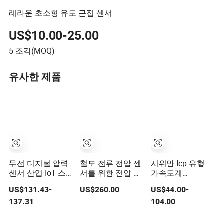
레라운 초소형 유도 근접 센서
US$10.00-25.00
5
조각(MOQ)
유사한 제품
무선 디지털 압력
철도 전류 전압 센
시위안 Icp 유형
센서 산업 IoT 스
서를 위한 전압 변
가속도계
마트 원격 모니터
환기
100mv/G 진동 센
US$131.43-
US$260.00
US$44.00-
링
서 온라인 상태 모
137.31
104.00
니터링용