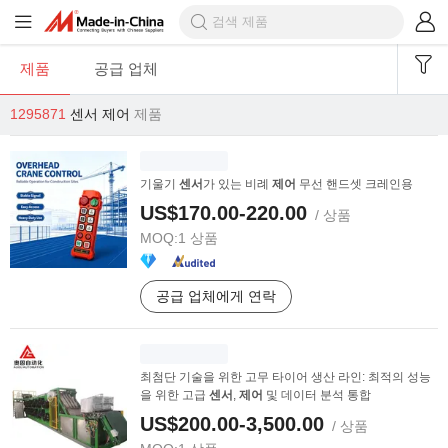
제품
공급 업체
1295871
센서 제어
제품
기울기
센서
가 있는 비례
제어
무선 핸드셋 크레인용
US$170.00-220.00
/ 상품
MOQ:
1 상품
공급 업체에게 연락
최첨단 기술을 위한 고무 타이어 생산 라인: 최적의 성능
을 위한 고급
센서
,
제어
및 데이터 분석 통합
US$200.00-3,500.00
/ 상품