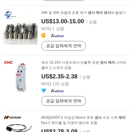
28K 및 40K 초음파 조류 제거
센서
제어
센서
와 발생기
US$13.00-15.00
/ 상품
MOQ:
1 상품
공급 업체에게 연락
제조 16-25A 사운드에서 아울렛 조명
센서
제어
스마트
플러그 스위치 포함
US$2.35-2.38
/ 상품
MOQ:
120 상품
공급 업체에게 연락
MOQ500PCS 저장강 Monro 부유
센서
수조 수위
제어
Fps-2 케이블 및 카운터 웨이트 포함
US$2.78-3.08