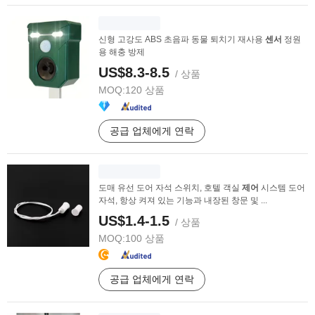
신형 고강도 ABS 초음파 동물 퇴치기 재사용
센서
정원
용 해충 방제
US$8.3-8.5
/ 상품
MOQ:
120 상품
공급 업체에게 연락
도매 유선 도어 자석 스위치, 호텔 객실
제어
시스템 도어
자석, 항상 켜져 있는 기능과 내장된 창문 및 ...
US$1.4-1.5
/ 상품
MOQ:
100 상품
공급 업체에게 연락