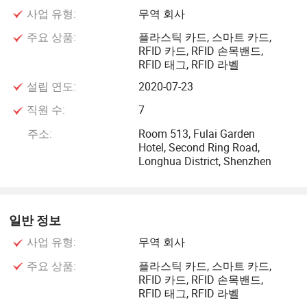
사업 유형:
무역 회사
RFID 제품이 고객과 파트너에게 공급되었습니다.
주요 상품:
플라스틱 카드, 스마트 카드,
RFID 카드, RFID 손목밴드,
당사의 전문성은 플라스틱 카드의 고도로 전문화된 제조, 개
RFID 태그, RFID 라벨
인화 및 우편 발송 및 이행의 모든 측면에 있습니다. 최신 기
설립 연도:
2020-07-23
술에 대한 지속적인 투자 정책을 운영하여 경쟁력 있는 카드
시장에서 우리의 선도적 위치를 유지하고, 플라스틱 카드로
직원 수:
7
필요한 모든 것을 제공할 수 있습니다.
주소:
Room 513, Fulai Garden
Hotel, Second Ring Road,
최신 인쇄 기술을 활용하여 중소 플라스틱 카드 주문을 제조
Longhua District, Shenzhen
하고 처리하는 데 전문성을 갖추고 있습니다. 이러한 유연성
은 궁극적으로 대부분의 산업에서 해결해야 할 과제를 찾는
고객의 생산 리드 시간을 크게 줄일 수 있도록 해 줍니다.
일반 정보
사업 유형:
무역 회사
현재 전 세계 고객과 파트너들에게 수억 개의 RFID 제품이
공급되었으며, 이러한 제품은 보안 및 보호, 운송, 관광,
주요 상품:
플라스틱 카드, 스마트 카드,
RFID 카드, RFID 손목밴드,
RFID 태그, RFID 라벨
위조 방지, 금융 및 기타 분야에서 널리 사용되고 있습니다.