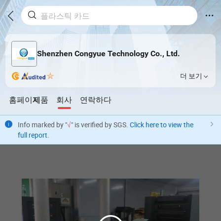
Shenzhen Congyue Technology Co., Ltd.
더 보기
홈페이지
제품
회사
연락하다
Info marked by "
√
" is verified by SGS.
Click here to view the
full report
.