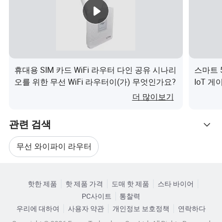
대부분의 경우 CE/RoHS/FCC에서 승인했습니다. 당사는
위 50개 국가에 장치를 수출했습니다.
20명 이상의 엔지니어로 구성된 자체 R&D 팀이 있습니다.
OEM 및 ODM 서비스를 제공합니다.
휴대용 SIM 카드 WiFi 라우터 다인 공유 시나리
스마트 5
유럽, 미주, 중동, S.E, 아시아, 호주 등 무선 네트워크 제품
오를 위한 무선 WiFi 라우터이(가) 무엇인가요?
IoT 게
중 신뢰할 수 있는 공급업체로 선정된 것을 자랑스럽게 생
엇인가
더 많이보기
각합니다. 등
관련 검색
"탁월하고 창조적이 되라"는 우리의 회사 정신은 언제나 그
러했습니다. 우리는 이를 고수할 것이며 우리의 존경을 받
무선 와이파이 라우터
는 고객을 위해 좋은 제품과 서비스를 제공할 것입니다.
관련 카테고리
와이파이 네트워크 라우터
무선 랜 와이파이
FAQ
핫한 제품
핫 제품 가격
도매 핫 제품
스타 바이어
카테고리로 찾아보기
PC사이트
통찰력
1.귀사는 무역 회사 또는 제조업체입니까? 자체 로고와 라
무선 와이파이 스피커
무선 접속 포트
우리에 대하여
사용자 약관
개인정보 보호정책
연락하다
벨을 사용할 수 있습니까?