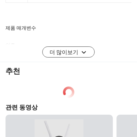
전원 어댑터: 48V 0.5A POE 전원 어댑터(연결)
제품 매개변수
인증
더 많이보기
회사 프로필
Shenzhen Four Seas Global Link Network Technology Co.,
추천
Ltd는 2009년에 설립되었으며, 홍콩과 인접한 Shenzhen에
위치해 있으며, 수년간 열심히 일했습니다. 우리는 무선 네
트워크에 세계적으로 인정받는 브랜드 "COMFAST"를 구축
했습니다
제품 산업.
관련 동영상
당사 제품은 주로 무선 USB 어댑터, 무선 AP, 무선 라우터,
스위치, 무선 안테나, 등