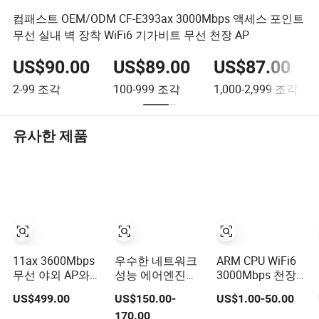
컴패스트 OEM/ODM CF-E393ax 3000Mbps 액세스 포인트
무선 실내 벽 장착 WiFi6 기가비트 무선 천장 AP
US$90.00
US$89.00
US$87.00
2-99
조각
100-999
조각
1,000-2,999
조각
유사한 제품
11ax 3600Mbps
우수한 네트워크
ARM CPU WiFi6
무선 야외 AP와
성능 에어엔진
3000Mbps 천장
전방향 안테나
5760-51 무선 AP
무선 AP 지원 블
US$499.00
US$150.00-
US$1.00-50.00
IP67 인클로저
루투스
170.00