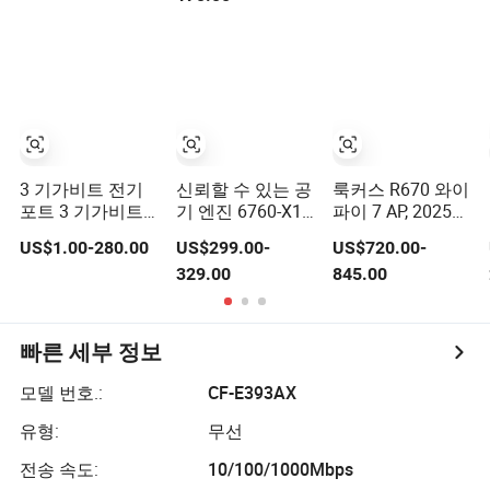
3 기가비트 전기
신뢰할 수 있는 공
룩커스 R670 와이
포트 3 기가비트
기 엔진 6760-X1e
파이 7 AP, 2025
SFP, 석탄 광산
무선 AP를 통해
신모델, 9.34gbps
US$1.00-280.00
US$299.00-
US$720.00-
WiFi 6 메시 액세
확장된 범위와 속
초고속 무선 기업
329.00
845.00
스 포인트 무선
도를 제공함
용, 호텔, 교육용,
AP
1-Year 보증
빠른 세부 정보
모델 번호.:
CF-E393AX
유형:
무선
전송 속도:
10/100/1000Mbps