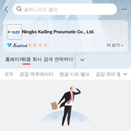
Ningbo Kailing Pneumatic Co., Ltd.
더 보기
홈페이지
제품
회사
검색
연락하다
모두
공압 액추에이터
앵글 시트 밸브
공압 제어 밸브