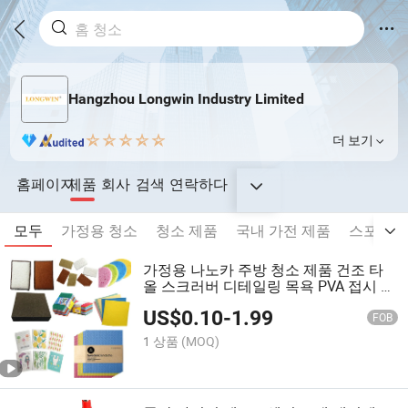
Hangzhou Longwin Industry Limited
더 보기
홈페이지
제품
회사
검색
연락하다
모두
가정용 청소
청소 제품
국내 가전 제품
스포츠 
가정용 나노카 주방 청소 제품 건조 타
올 스크러버 디테일링 목욕 PVA 접시 비
직조 연마 더스터 스펀지 스카우링 패드
US$
0.10
-
1.99
천 스카우러 네트 포함
FOB
1 상품
(MOQ)