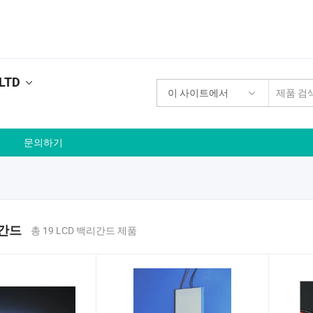
,LTD
이 사이트에서
문의하기
리간드
총 19 LCD 백리간드 제품