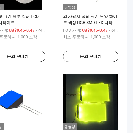
상
동영상
 그린 블루 컬러 LCD
의 사용자 정의 크기 모양 화이
 백라이트
트 색상 RGB SMD LED 백라이
트 판매
 가격:
/ 상품
FOB 가격:
/ 상품
US$0.45-0.47
US$0.45-0.47
주문하다:
1,000 조각
최소 주문하다:
1,000 조각
문의 보내기
문의 보내기
상
동영상