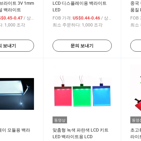
브라이트 3V 1mm
LCD 디스플레이용 백라이트
중국 
패널 백라이트
LED
품질 
/ 상품
FOB 가격:
/ 상품
FOB
$0.45-0.47
US$0.44-0.46
:
1,000 조각
최소 주문하다:
1,000 조각
최소 
의 보내기
문의 보내기
동영상
동영
레이 모듈용 백라
맞춤형 녹색 파란색 LCD 키트
초고휘
LED 백라이트용 LCD
라이트