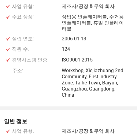
사업 유형:
제조사/공장 & 무역 회사
차날은 강력한 설계팀과 150명의 전문 직원을 보유하고 있
습니다. 에어 프로덕츠의 공장은 최신 장비를 갖춘 6000평방
주요 상품:
상업용 인플레이터블, 주거용
인플레이터블, 휴일 인플레이
미터 이상의 면적을 커버합니다. 핫 에어 용접기, 재봉틀, PC
터블
제어 페인트 기계. 당사의 모든 재료는 프탈레이트 및 무연
설립 연도:
2006-01-13
성분과 유럽 EN71과 북미 ASTM, CPSIA를 포함한 국제 안전
표준을 준수합니다.
직원 수:
124
더 나아가, 차날알은 세계에서 가장 큰 놀이 산업 쇼인 2010
경영시스템 인증:
ISO9001:2015
년부터 IAAPA 무역 쇼에 계속 참석합니다. 최고 수준의 품질
주소:
Workshop, Xiejiazhuang 2nd
과 정교한 제조 기술을 달성할 수 있는 첨단 기술의 도입으로
Community, First Industry
우리는 우리의 우수한 품질의 제품과 효율적인 응답이 당신
Zone, Taihe Town, Baiyun,
을 만족시켜 줄 것이라고 확신합니다. 그리고 가장 경쟁력 있
Guangzhou, Guangdong,
는 가격으로 최고의 품질의 팽창식 제품을 생산하는 데 전념
China
하십시오.
우리의 비전은 100년 간 비즈니스를 달성하고 국제 브랜드
를 구축하는 것입니다. 우리는 당신의 친절한 관심을 기대하
일반 정보
고 있습니다; 여기에서 당신은 당신이 안전하고 재미로 원하
사업 유형:
제조사/공장 & 무역 회사
는 모든 것을 찾을 수 있습니다.