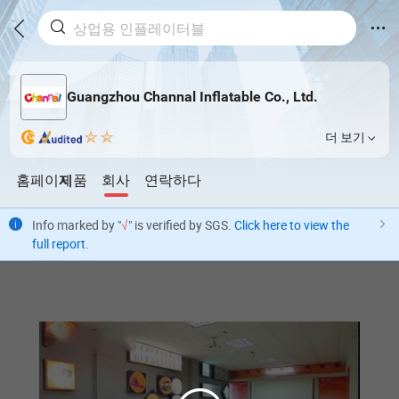
Guangzhou Channal Inflatable Co., Ltd.
더 보기
홈페이지
제품
회사
연락하다
Info marked by "
√
" is verified by SGS.
Click here to view the
full report
.