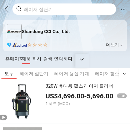
Shandong CCI Co., Ltd.
더 보기
홈페이지
제품
회사
검색
연락하다
모두
레이저 절단기
레이저 용접 기계
레이저 청소 기계
320W 휴대용 펄스 레이저 클리너
US$
4,696.00
-
5,696.00
FOB
1 세트
(MOQ)