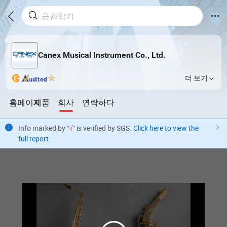
Canex Musical Instrument Co., Ltd.
더 보기
홈페이지
제품
회사
연락하다
Info marked by "
√
" is verified by SGS.
Click here to view the
full report
.