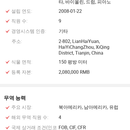
타, 바이올린, 드럼, 피아노
설립 연도:
2008-01-22
직원 수:
9
경영시스템 인증:
기타
주소:
2-802, LianHaiYuan,
HaiYiChangZhou, XiQing
District, Tianjin, China
식물 면적:
150 평방 미터
등록 자본:
2,080,000 RMB
무역 능력
주요 시장:
북아메리카, 남아메리카, 유럽
해외 무역 직원 수:
4
국제 상거래 조건(인코
FOB, CIF, CFR