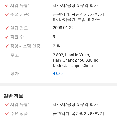
사업 유형:
제조사/공장 & 무역 회사
세한 정보를 원하시면 저희 웹사이트를 입력해 주십시오.
주요 상품:
금관악기, 목관악기, 카혼, 기
타, 바이올린, 드럼, 피아노
우리는 고객이 질문이나 제안을 받을 경우 우리를 보내주는
것에 초점을 맞추고 있습니다. 우리는 듣고 개선하고 싶습니
설립 연도:
2008-01-22
다.
직원 수:
9
경영시스템 인증:
기타
고객에게 OEM을 제공합니다. 샘플 또는 디자인 용지를 가지
고 있다면 저희가 만들어 드릴 수 있습니다.
주소:
2-802, LianHaiYuan,
HaiYiChangZhou, XiQing
District, Tianjin, China
저희 제품에 관심이 있다면 저희에게 알려주시면 경쟁력 있
평가:
4.0/5
는 가격을 보내 최고의 서비스를 제공해 드리겠습니다.
공장 방문을 환영합니다. 진심으로 우리는 이 기회를 통해 여
러분과의 장기적인 친선 비즈니스 관계를 구축하고 협력할
일반 정보
수 있게 되었습니다.
사업 유형:
제조사/공장 & 무역 회사
주요 상품:
금관악기, 목관악기, 카혼, 기