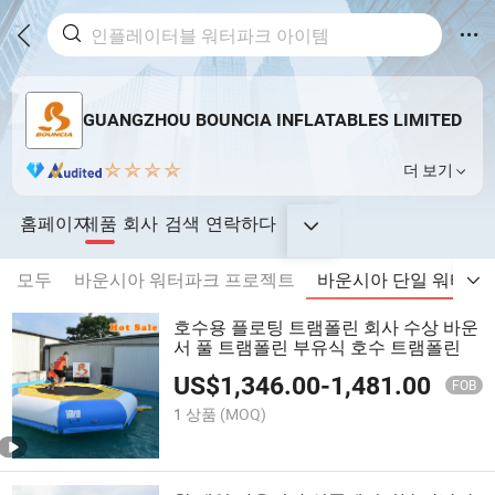
GUANGZHOU BOUNCIA INFLATABLES LIMITED
더 보기
홈페이지
제품
회사
검색
연락하다
모두
바운시아 워터파크 프로젝트
바운시아 단일 워터파
호수용 플로팅 트램폴린 회사 수상 바운
서 풀 트램폴린 부유식 호수 트램폴린
US$
1,346.00
-
1,481.00
FOB
1 상품
(MOQ)