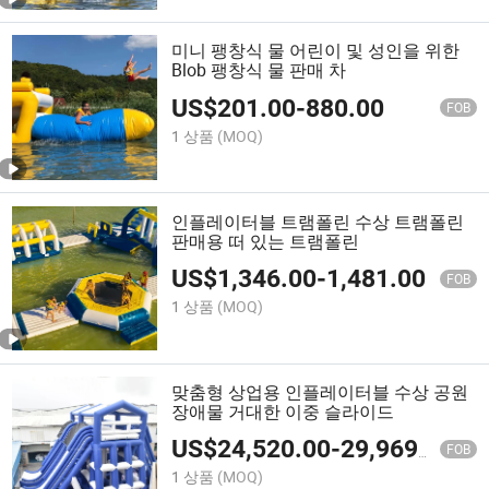
미니 팽창식 물 어린이 및 성인을 위한
Blob 팽창식 물 판매 차
US$
201.00
-
880.00
FOB
1 상품
(MOQ)
인플레이터블 트램폴린 수상 트램폴린
판매용 떠 있는 트램폴린
US$
1,346.00
-
1,481.00
FOB
1 상품
(MOQ)
맞춤형 상업용 인플레이터블 수상 공원
장애물 거대한 이중 슬라이드
US$
24,520.00
-
29,969.00
FOB
1 상품
(MOQ)