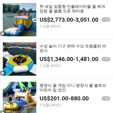
핫 세일 맞춤형 인플레이터블 물 베개
점핑 물 블롭 오픈 워터용
US$
2,773.00
-
3,051.00
FOB
1 상품
(MOQ)
수상 놀이 기구 판매 수상 트램폴린 바
운서
US$
1,346.00
-
1,481.00
FOB
1 상품
(MOQ)
팽창식 물 게임 미니 팽창식 물 블로브
어린이 및 성인
US$
201.00
-
880.00
FOB
1 상품
(MOQ)