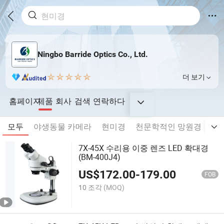
Ningbo Barride Optics Co., Ltd.
더 보기
홈페이지
제품
회사
검색
연락하다
모두
야생동물 카메라
현미경
천문학적인 망원경
쌍
7X-45X 수리용 이중 렌즈 LED 확대경
(BM-400J4)
US$
172.00
-
179.00
FOB
10 조각
(MOQ)