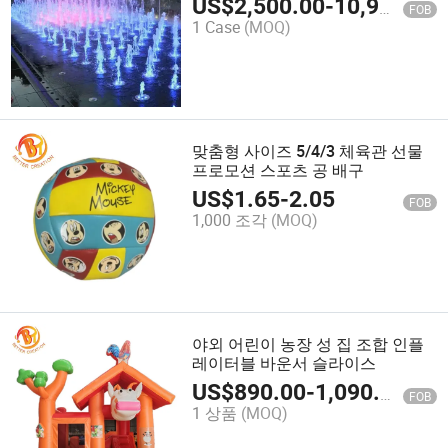
US$
2,500.00
-
10,900.00
FOB
1 Case
(MOQ)
맞춤형 사이즈 5/4/3 체육관 선물
프로모션 스포츠 공 배구
US$
1.65
-
2.05
FOB
1,000 조각
(MOQ)
야외 어린이 농장 성 집 조합 인플
레이터블 바운서 슬라이스
US$
890.00
-
1,090.00
FOB
1 상품
(MOQ)