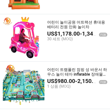
어린이 놀이공원 어트랙션 휴대용
배터리 전원 만화 놀이차
US$
1,178.00
-
1,346.00
FOB
30 세트
(MOQ)
어린이 트램폴린 점핑 성 바운서 하
우스 놀이 테마 inflatable 장애물
코스
US$
980.00
-
2,150.00
FOB
1 상품
(MOQ)