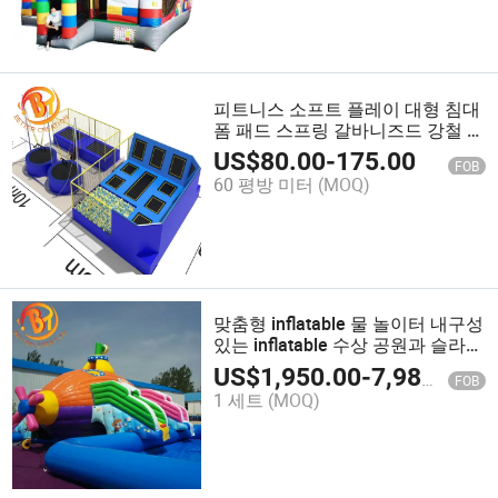
피트니스 소프트 플레이 대형 침대
폼 패드 스프링 갈바니즈드 강철 트
램폴린 공원
US$
80.00
-
175.00
FOB
60 평방 미터
(MOQ)
맞춤형 inflatable 물 놀이터 내구성
있는 inflatable 수상 공원과 슬라이
드
US$
1,950.00
-
7,980.00
FOB
1 세트
(MOQ)