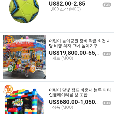
US$
2.00
-
2.85
FOB
1,000 조각
(MOQ)
어린이 놀이공원 장비 작은 회전 사
탕 비행 의자 그네 놀이기구
US$
19,800.00
-
55,600.00
FOB
1 세트
(MOQ)
어린이 달빛 점프 바운서 블록 파티
인플레이터블 성 조합
US$
680.00
-
1,050.00
FOB
1 상품
(MOQ)