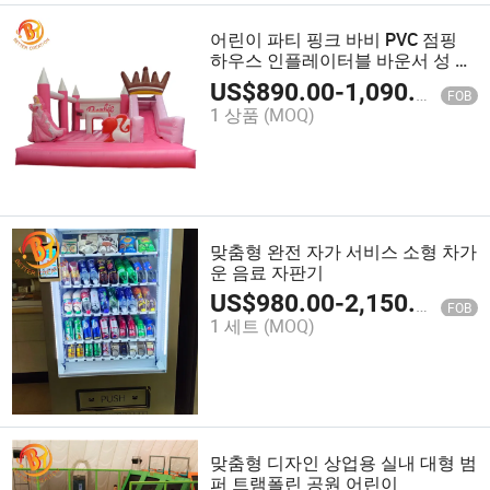
어린이 파티 핑크 바비 PVC 점핑
하우스 인플레이터블 바운서 성 슬
라이드 콤보
US$
890.00
-
1,090.00
FOB
1 상품
(MOQ)
맞춤형 완전 자가 서비스 소형 차가
운 음료 자판기
US$
980.00
-
2,150.00
FOB
1 세트
(MOQ)
맞춤형 디자인 상업용 실내 대형 범
퍼 트램폴린 공원 어린이