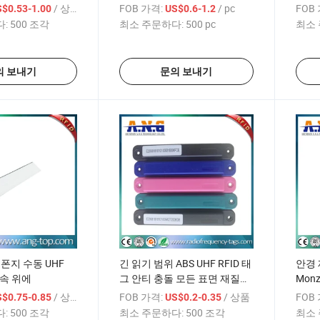
템
/ 상품
FOB 가격:
/ pc
FOB
$0.53-1.00
US$0.6-1.2
:
500 조각
최소 주문하다:
500 pc
최소 
의 보내기
문의 보내기
스폰지 수동 UHF
긴 읽기 범위 ABS UHF RFID 태
안경
금속 위에
그 안티 충돌 모든 표면 재질에
Mon
장착
태그
/ 상품
FOB 가격:
/ 상품
FOB
$0.75-0.85
US$0.2-0.35
:
500 조각
최소 주문하다:
500 조각
최소 