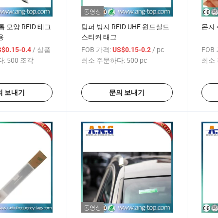
동영상
톱 모양 RFID 태그
탐퍼 방지 RFID UHF 윈드실드
몬자 4
용
스티커 태그
/ 상품
FOB 가격:
/ pc
FOB
$0.15-0.4
US$0.15-0.2
:
500 조각
최소 주문하다:
500 pc
최소 
의 보내기
문의 보내기
동영상