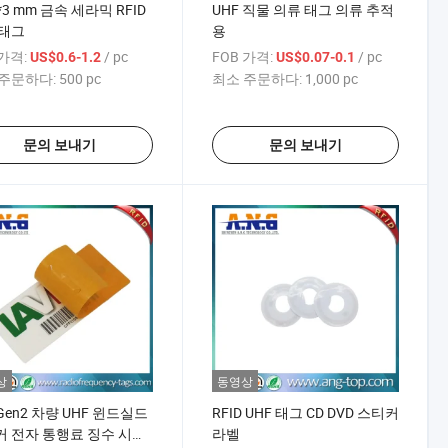
*3 mm 금속 세라믹 RFID
UHF 직물 의류 태그 의류 추적
 태그
용
 가격:
/ pc
FOB 가격:
/ pc
US$0.6-1.2
US$0.07-0.1
주문하다:
500 pc
최소 주문하다:
1,000 pc
문의 보내기
문의 보내기
상
동영상
 Gen2 차량 UHF 윈드실드
RFID UHF 태그 CD DVD 스티커
 전자 통행료 징수 시스
라벨