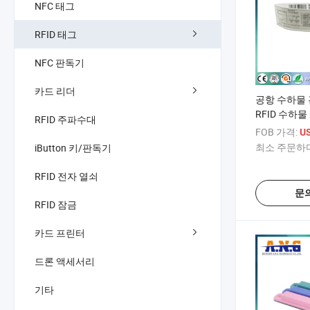
NFC 태그
RFID 태그
NFC 판독기
카드 리더
공항 수하물 
RFID 수하
RFID 주파수대
그
FOB 가격:
US
최소 주문하다
iButton 키/판독기
RFID 전자 열쇠
문
RFID 잠금
카드 프린터
드론 액세서리
기타