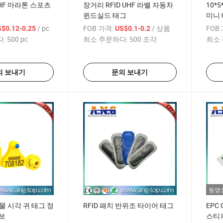
UHF 마라톤 스포츠
장거리 RFID UHF 라벨 자동차
10*5
윈드실드 태그
미니
/ pc
FOB 가격:
/ 상품
FOB
$0.12-0.25
US$0.1-0.2
:
500 pc
최소 주문하다:
500 조각
최소 
의 보내기
문의 보내기
동영
 동물 시각 귀 태그 정
RFID 패치 반위조 타이어 태그
EPC
보
스티커