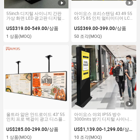
55inch 디지털 사이니지 간판
아이요스 프리스탠딩 43 49 55
가상 화면 LED 광고판 디지털
65 75 85 인치 멀티미디어 LCD
토템 상점 스탠딩 스탠드 프레
스크린 디지털 사이니지 키오
임 포스터 LCD 광고 디스플레
스크 광고 디스플레이
US$319.00-549.00/상품
US$369.00-399.00/상품
이 키오스크
1 상품
(MOQ)
50 조각
(MOQ)
울트라 얇은 안드로이드 43'' 55
아이요스 야외 IP55 방수
인치 프로 벽걸이 광고 디스플
3000nits 밝기 디지털 사이니지
레이 디지털 사이니지 800nits
43 50 55 65 인치 바닥 스탠드
고휘도
키오스크 광고 플레이어
US$285.00-299.00/상품
US$1,139.00-1,299.00/상품
1 상품
(MOQ)
10 조각
(MOQ)