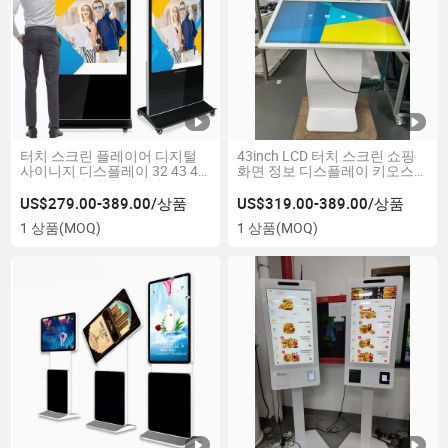
터치 스크린 플레이어 디지털
43inch LCD 터치 스크린 쇼핑
사이니지 디스플레이 32 43 49
화면 정보 디스플레이 키오스
55 65 인치 바닥 스탠딩 4K
크
LCD 안드로이드 수직 광고 키
US$279.00-389.00/상품
US$319.00-389.00/상품
오스크
1 상품
(MOQ)
1 상품
(MOQ)