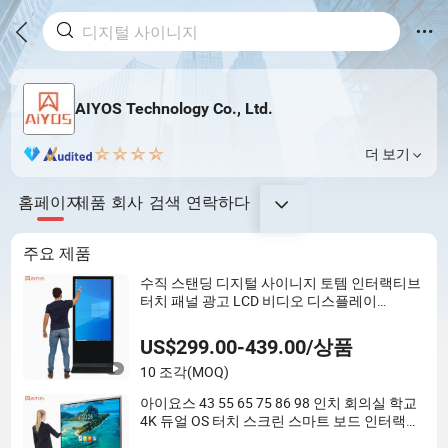
AIYOS Technology Co., Ltd.
더 보기
홈페이지
제품
회사
검색
연락하다
주요 제품
수직 스탠딩 디지털 사이니지 토템 인터랙티브
터치 패널 광고 LCD 비디오 디스플레이
43/49/55/65/75/85" 인치 안드로이드 윈도우
WiFi 바닥 스탠딩 키오스크
US$299.00-439.00/상품
10 조각
(MOQ)
아이요스 43 55 65 75 86 98 인치 회의실 학교
4K 듀얼 OS 터치 스크린 스마트 보드 인터랙티
브 화이트보드