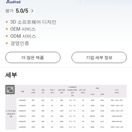
5.0/5
평가
3D 소프트웨어 디자인
OEM 서비스
ODM 서비스
경영인증
더 많은 제품
기업 세부 정보
세부
Lnstallation
바람
사양
전압
주파수
입력 전원
Height(스텐트
공기 속도
치수
시리즈
모델
(mm)
(V)
(Hz)
(W)
높이
(m/s)
(mm)
cmH
CFM
(m)
LM8009G
900
380
50
880
5.0 ~ 7.0
28
3500
2061
900 × 318 × 267
LM8010G
1000
380
50
950
5.0 ~ 7.0
28
4000
2356
1000 × 318 × 267
G 시리즈 원심
LM8012G
1200
380
50
1100
5.0 ~ 7.0
28
5500
3239
1200 × 318 × 267
산업용 에어
LM8015G
1500
380
50
1600
5.0 ~ 7.0
28
6000개
3534
1500×318×267
커튼
LM8018G
1800
380
50
2000
5.0 ~ 7.0
28
7500
4417
1800×318×267
LM8020G
2000
380
50
2200
5.0 ~ 7.0
28
8000
4711
2000 × 318 × 267