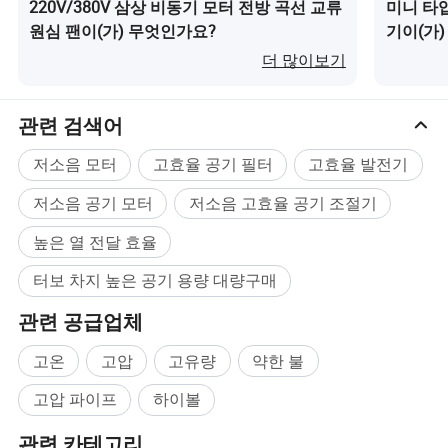
220V/380V 삼상 비동기 모터 전방 곡선 교류
미니 타
원심 팬이(가) 무엇인가요?
기이(가
더 많이보기
관련 검색어
저소음 모터
고효율 공기 필터
고효율 발전기
저소음 공기 모터
저소음 고효율 공기 조절기
높은 열 전달 효율
터보 차지 높은 공기 용량 대량구매
관련 공급업체
고온
고압
고유량
약한 불
고압 파이프
하이볼
관련 카테고리