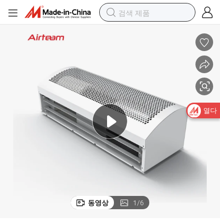
열다
동영상
1
/
6