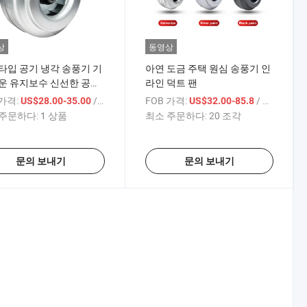
상
동영상
타입 공기 냉각 송풍기 기
아연 도금 주택 원심 송풍기 인
운 유지보수 신선한 공기
라인 덕트 팬
 환기기
 가격:
/ 상품
FOB 가격:
/ 상품
US$28.00-35.00
US$32.00-85.8
주문하다:
1 상품
최소 주문하다:
20 조각
문의 보내기
문의 보내기