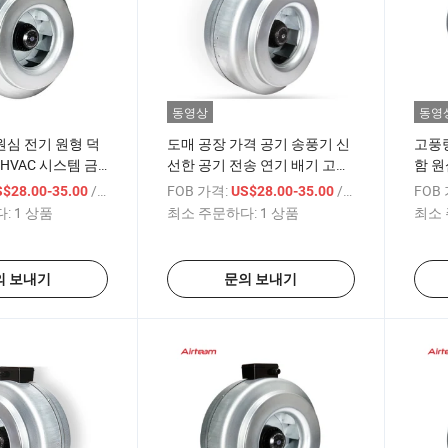
동영상
동영
V 원심 전기 원형 덕
도매 공장 가격 공기 송풍기 신
고풍량
HVAC 시스템 금
선한 공기 전송 연기 배기 고풍
함 원
 송풍기 공기 배출
량 폭발 방지 원심 원형 덕트 배
풍기
/ 상품
FOB 가격:
/ 상품
FOB
S$28.00-35.00
US$28.00-35.00
기 팬
:
1 상품
최소 주문하다:
1 상품
최소 
의 보내기
문의 보내기