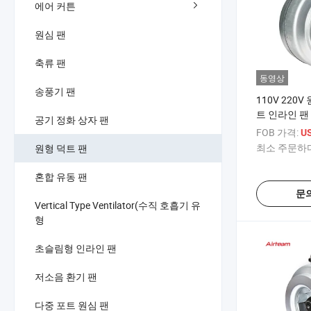
에어 커튼
원심 팬
축류 팬
동영상
송풍기 팬
110V 220
트 인라인 팬 
공기 정화 상자 팬
속 외함 공기
FOB 가격:
U
기계 환기 팬
최소 주문하다
원형 덕트 팬
혼합 유동 팬
문
Vertical Type Ventilator(수직 호흡기 유
형
초슬림형 인라인 팬
저소음 환기 팬
다중 포트 원심 팬