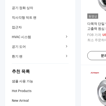
공기 정화 상자
동영상
직사각형 덕트 팬
다목적 단일 입
접근자
고출력 원심 
FOB 가격:
U
HVAC 시스템
최소 주문하다
공기 도어
문
환기 팬
추천 목록
샘플 사용 가능
Hot Products
New Arrival