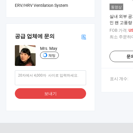
ERV/HRV Ventilation System
동영상
실내 외부 공
인 팬 고풍량 
기기
FOB 가격:
U
공급 업체에 문의
최소 주문하다
Mrs. May
채팅
문
표시 개수:
보내기