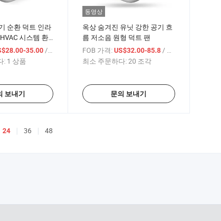
동영상
기 순환 덕트 인라
옥상 숨겨진 유닛 강한 공기 흐
HVAC 시스템 환
름 저소음 원형 덕트 팬
/ 상품
FOB 가격:
/ 상품
S$28.00-35.00
US$32.00-85.8
:
1 상품
최소 주문하다:
20 조각
의 보내기
문의 보내기
36
48
24