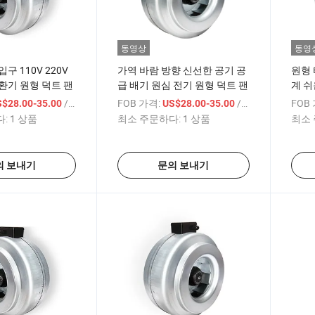
동영상
동영
구 110V 220V
가역 바람 방향 신선한 공기 공
원형 
환기 원형 덕트 팬
급 배기 원심 전기 원형 덕트 팬
계 쉬
덕트
/ 상품
FOB 가격:
/ 상품
FOB
S$28.00-35.00
US$28.00-35.00
:
1 상품
최소 주문하다:
1 상품
최소 
의 보내기
문의 보내기