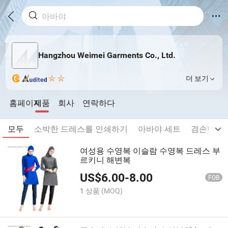
Hangzhou Weimei Garments Co., Ltd.
더 보기
홈페이지
제품
회사
연락하다
모두
소박한 드레스를 인쇄하기
아바야 세트
겸손한 옷
여성용 수영복 이슬람 수영복 드레스 부
르키니 해변복
US$
6.00
-
8.00
FOB
1 상품
(MOQ)