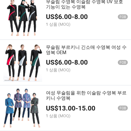
무슬림 수영복 이슬람 수영복 UV 보호
기능이 있는 수영복
US$
6.00
-
8.00
FOB
1 상품
(MOQ)
무슬림 부르키니 긴소매 수영복 여성 수
영복 OEM
US$
6.00
-
8.00
FOB
1 상품
(MOQ)
여성 무슬림을 위한 이슬람 수영복 부르
키니 수영복
US$
13.00
-
15.00
FOB
1 상품
(MOQ)