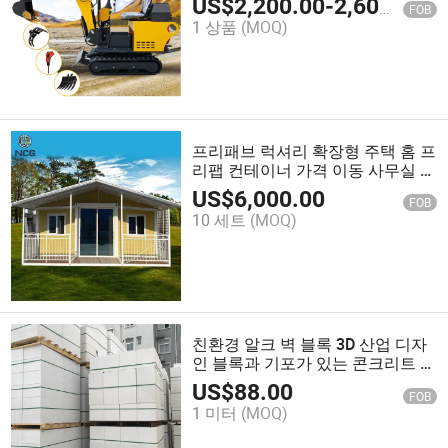
US$
2,200.00
-
2,600.00
FOB
장 건설 미니 굴착기
1 상품
(MOQ)
프리패브 럭셔리 확장형 주택 홈 프
리팹 컨테이너 가격 이동 사무실 모
듈형 목조 작은 선적 프리팹 확장형
US$
6,000.00
FOB
컨테이너 하우스
10 세트
(MOQ)
친환경 알크 벽 블록 3D 산업 디자
인 블록과 기포가 있는 콘크리트 재
료
US$
88.00
FOB
1 미터
(MOQ)