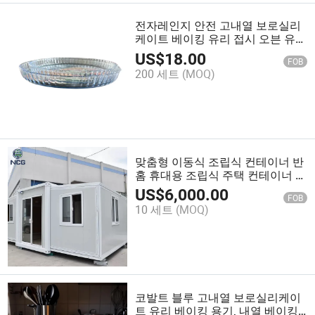
전자레인지 안전 고내열 보로실리
케이트 베이킹 유리 접시 오븐 유리
베이킹 접시 내열 오븐 파이렉스 세
US$
18.00
FOB
트 유리 베이킹 접시 원형 사각형
200 세트
(MOQ)
맞춤형 이동식 조립식 컨테이너 반
홈 휴대용 조립식 주택 컨테이너 하
우스
US$
6,000.00
FOB
10 세트
(MOQ)
코발트 블루 고내열 보로실리케이
트 유리 베이킹 용기, 내열 베이킹