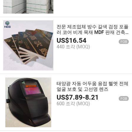
전문 제조업체 방수 갈색 검정 포플
러 코어 비계 목재 MDF 판재 건축
자재 플라스틱 비즈 표준 필름 코팅
US$
16.54
FOB
합판
440 조각
(MOQ)
태양광 자동 어두움 용접 헬멧 전체
얼굴 보호 및 고선명 렌즈
US$
7.89
-
8.21
FOB
600 조각
(MOQ)