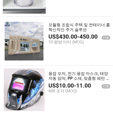
모듈형 조립식 주택 및 컨테이너 홈
혁신적인 주거 솔루션
US$
430.00
-
450.00
FOB
10 평방 미터
(MOQ)
용접 모자, 전기 용접 마스크, 태양
자동 암막, PP 소재, 맞춤형 패턴 용
접 헬멧
US$
10.00
-
11.00
FOB
600 조각
(MOQ)