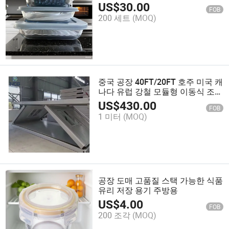
US$
30.00
FOB
200 세트
(MOQ)
중국 공장 40FT/20FT 호주 미국 캐
나다 유럽 강철 모듈형 이동식 조립
식 컨테이너 레스토랑 주택용
US$
430.00
FOB
1 미터
(MOQ)
공장 도매 고품질 스택 가능한 식품
유리 저장 용기 주방용
US$
4.00
FOB
200 조각
(MOQ)