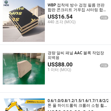
WBP 접착제 방수 검정 필름 면판
합판 콘크리트 거푸집 셔터링 합판
건설용
US$
16.54
FOB
440 조각
(MOQ)
경량 알씨 패널 AAC 블록 작업장
외벽용
US$
88.00
FOB
1 미터
(MOQ)
0.6/1.0/0.8/1.2/1.5/1.6/1.7/1.8/2/2.
톤 풀 하이드롤릭 크롤러 소형 휠
건설 백호 가든 마이크로 가정용 농