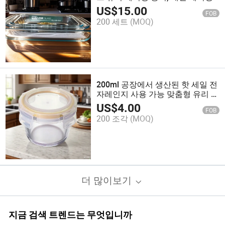
쟁반, 유리 접시, 유리 팬
US$
15.00
FOB
200 세트
(MOQ)
200ml 공장에서 생산된 핫 세일 전
자레인지 사용 가능 맞춤형 유리 재
활용 도시락 상자 미니 음식 저장
US$
4.00
FOB
용기 아기 과일용
200 조각
(MOQ)
더 많이보기
지금 검색 트렌드는 무엇입니까