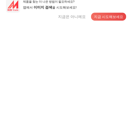
제품을 찾는 더 나은 방법이 필요하세요?
앱에서
을 시도해보세요!
이미지 검색
공급 업체에게 연락
지금은 아니에요
지금 시도해보세요
도매 중량급 1200X1000mm 블로우 몰딩 플라스틱 팔레
트 9 다리가 있는 적재 가능한 유로 팔레트 창고 보관용
US$35.9-49.9
/ 상품
MOQ:
100 상품
공급 업체에게 연락
공장 공급 플라스틱 재활용 GMT 벽돌 블록 팔레트
US$12.00
/ 상품
MOQ:
200 상품
공급 업체에게 연락