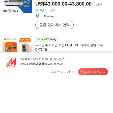
US$43,000.00-43,800.00
/ 상품
MOQ:
1 상품
공급 업체에게 연락
두꺼운 주조 2 년 보증 EDM CNC 와이어 절단 기계
Dk7745f
US$5,400.00-6,000.00
/ set
제품을 찾는 더 나은 방법이 필요하세요?
MOQ:
1 set
앱에서
을 시도해보세요!
이미지 검색
지금은 아니에요
지금 시도해보세요
공급 업체에게 연락
OEM CNC 밀링 수직 가공 센터
US$41,985.00-56,758.00
/ SET
MOQ:
1 SET