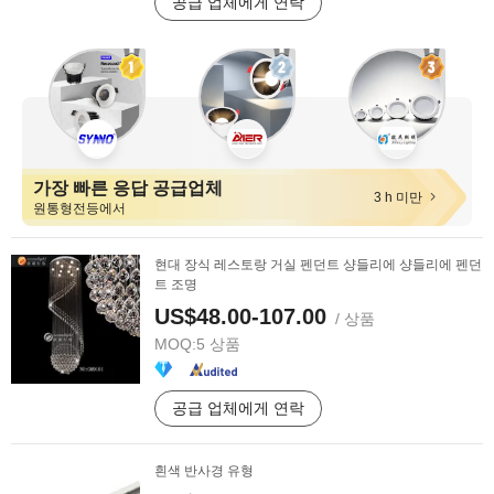
공급 업체에게 연락
가장 빠른 응답 공급업체
3 h 미만
원통형전등에서
현대 장식 레스토랑 거실 펜던트 샹들리에 샹들리에 펜던
트 조명
US$48.00-107.00
/ 상품
MOQ:
5 상품
공급 업체에게 연락
흰색 반사경 유형