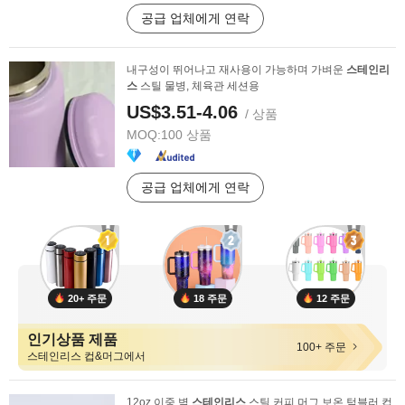
공급 업체에게 연락
내구성이 뛰어나고 재사용이 가능하며 가벼운
스테인리
스
스틸 물병, 체육관 세션용
US$3.51-4.06
/ 상품
MOQ:
100 상품
공급 업체에게 연락
20+ 주문
18 주문
12 주문
인기상품 제품
100+ 주문
스테인리스 컵&머그에서
12oz 이중 벽
스테인리스
스틸 커피 머그 보온 텀블러 컵