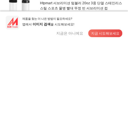
Htpmart 서브리미션 텀블러 20oz 3중 단열 스테인리스
스틸 스포츠 물병 빨대 뚜껑 빈 서브리미션 컵
US$2.3-2.83
/ 상품
제품을 찾는 더 나은 방법이 필요하세요?
MOQ:
25 상품
앱에서
을 시도해보세요!
이미지 검색
지금은 아니에요
지금 시도해보세요
공급 업체에게 연락
다채로운 무광 마감 누수 방지 스테인리스 스틸 보온 여
행 텀블러 컵
US$2.00-3.5
/ 상품
MOQ:
1 상품
공급 업체에게 연락
파우더 코팅된 자동차 장착 여행 컵 304 스테인리스 스틸