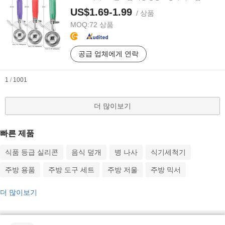
US$1.69-1.99
/ 상품
MOQ:
72 상품
공급 업체에게 연락
1
/
1001
더 많이보기
빠른 제품
식품 등급 실리콘
음식 덮개
병 나사
식기세척기
주방 용품
주방 도구 세트
주방 저울
주방 믹서
더 많이보기
핫한 제품
핫 제품 가격
도매 핫 제품
스타 바이어
PC사이트
통찰력