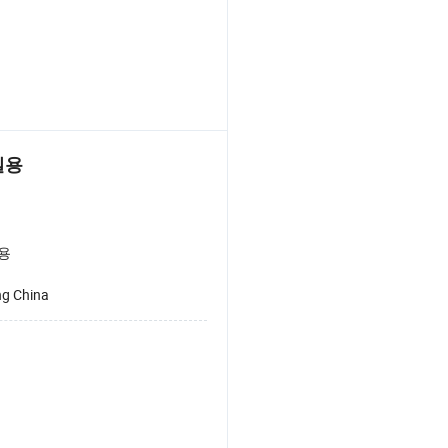
실용
용
ng China