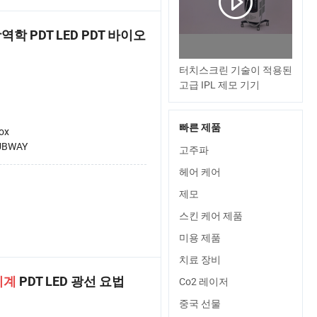
학 PDT LED PDT 바이오
터치스크린 기술이 적용된
고급 IPL 제모 기기
빠른 제품
Box
UBWAY
고주파
헤어 케어
제모
스킨 케어 제품
미용 제품
치료 장비
기계
PDT LED 광선 요법
Co2 레이저
중국 선물