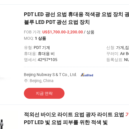
PDT LED 광선 요법 휴대용 적색광 요법 장치 광역
블루 LED PDT 광선 요법 장치
FOB 가격
:
/ 상품
US$1,700.00-2,200.00
MOQ:
1 상품
유형:
PDT 기계
신청:
가게,집
휴대용:
휴대용 비
꾸러미:
Air 
명세서:
42*57*105
등록상표:
N
Beijing Nubway S & T Co., Ltd.
주: Beijing, China
지금 연락
적외선 바이오 라이트 요법 광자 라이트 요법
PDT LED 빛 요법 피부를 위한 적색 빛