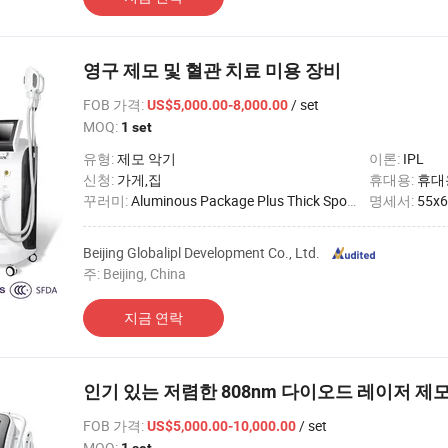
영구 제모 및 혈관 치료 미용 장비
FOB 가격
:
/ set
US$5,000.00-8,000.00
MOQ:
1 set
유형:
제모 악기
이론:
IPL
신청:
가게,집
휴대용:
휴대
꾸러미:
Aluminous Package Plus Thick Sponage
명세서:
55x
Beijing Globalipl Development Co., Ltd.
주: Beijing, China
지금 연락
인기 있는 저렴한 808nm 다이오드 레이저 제
FOB 가격
:
/ set
US$5,000.00-10,000.00
MOQ: