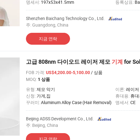
명세서:
197x53x41.5mm
등록상표:
Ba
Shenzhen Baichang Technology Co., Ltd.
주: Guangdong, China
지금 연락
고급 808nm 다이오드 레이저 제모
기계
for So
FOB 가격
:
/ 상품
US$4,200.00-5,100.00
MOQ:
1 상품
유형:
제모 악기
이론:
레이저
신청:
가게,집
휴대용:
휴대
꾸러미:
Aluminum Alloy Case (Hair Removal)
명세서:
CE
Beijing ADSS Development Co., Ltd.
주: Beijing, China
지금 연락