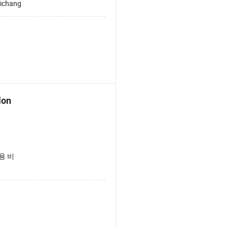
ichang
lon
용 비