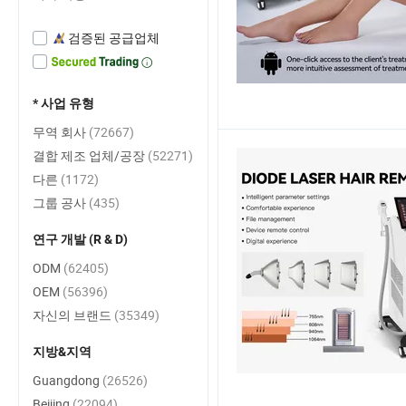
검증된 공급업체
* 사업 유형
무역 회사
(72667)
결합 제조 업체/공장
(52271)
다른
(1172)
그룹 공사
(435)
연구 개발 (R & D)
ODM
(62405)
OEM
(56396)
자신의 브랜드
(35349)
지방&지역
Guangdong
(26526)
Beijing
(22094)