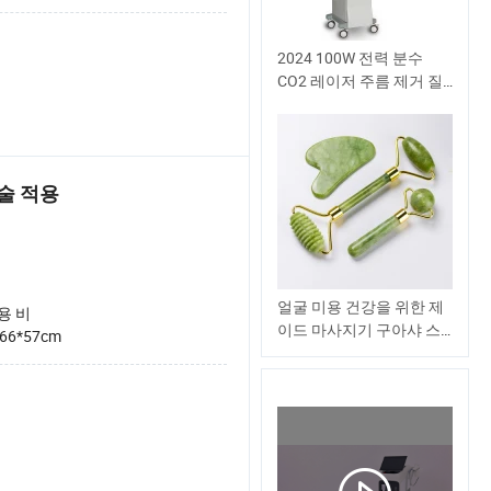
2024 100W 전력 분수
CO2 레이저 주름 제거 질
회춘
술 적용
얼굴 미용 건강을 위한 제
용 비
이드 마사지기 구아샤 스
*66*57cm
크래퍼 세트 피부 관리 자
연석 화이트 고우아슈 마
사지 얼굴 슬리밍 제이드
롤러