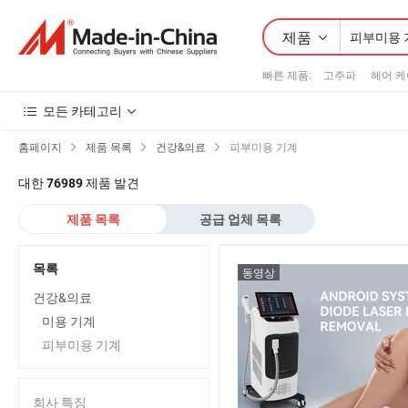
제품
빠른 제품
:
고주파
헤어 케
모든 카테고리
홈페이지
제품 목록
건강&의료
피부미용 기계
대한
제품 발견
76989
제품 목록
공급 업체 목록
목록
동영상
건강&의료
미용 기계
피부미용 기계
회사 특징