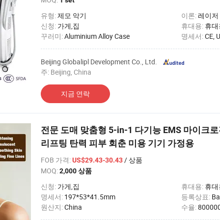
1 set
유형:
제모 악기
이론:
레이저
신청:
가게,집
휴대용:
휴대
꾸러미:
Aluminium Alloy Case
명세서:
CE, U
Beijing Globalipl Development Co., Ltd.
주: Beijing, China
지금 연락
전문 도매 맞춤형 5-in-1 다기능 EMS 마이크
리프팅 탄력 피부 회춘 미용 기기 가정용
FOB 가격
:
/ 상품
US$29.43-30.43
MOQ:
2,000 상품
신청:
가게,집
휴대용:
휴대
명세서:
197*53*41.5mm
등록상표:
Ba
원산지:
China
수율:
800000