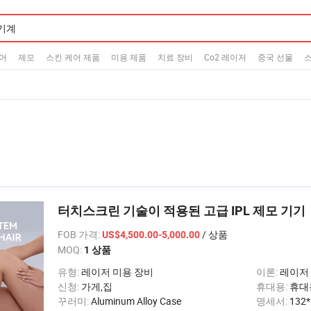
어
제모
스킨 케어 제품
미용 제품
치료 장비
Co2 레이저
중국 선물
터치스크린 기술이 적용된 고급 IPL 제모 기기
FOB 가격
:
/ 상품
US$4,500.00-5,000.00
MOQ:
1 상품
유형:
레이저 미용 장비
이론:
레이저
신청:
가게,집
휴대용:
휴대
꾸러미:
Aluminum Alloy Case
명세서:
132