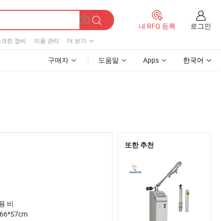
로그인
내 RFQ 등록
스크린 장비
미용 관리
더 보기
구매자
도움말
Apps
한국어
또한 추천
용 비
*66*57cm