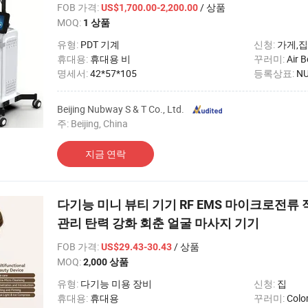
FOB 가격
:
/ 상품
US$1,700.00-2,200.00
MOQ:
1 상품
유형:
PDT 기계
신청:
가게,집
휴대용:
휴대용 비
꾸러미:
Air 
명세서:
42*57*105
등록상표:
N
Beijing Nubway S & T Co., Ltd.
주: Beijing, China
지금 연락
다기능 미니 뷰티 기기 RF EMS 마이크로전류
관리 탄력 강화 회춘 얼굴 마사지 기기
FOB 가격
:
/ 상품
US$29.43-30.43
MOQ:
2,000 상품
유형:
다기능 미용 장비
신청:
집
휴대용:
휴대용
꾸러미:
Colo