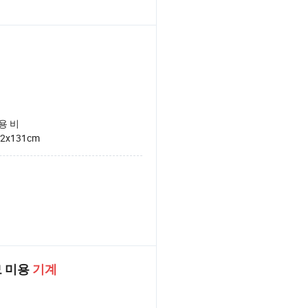
용 비
62x131cm
모 미용
기계