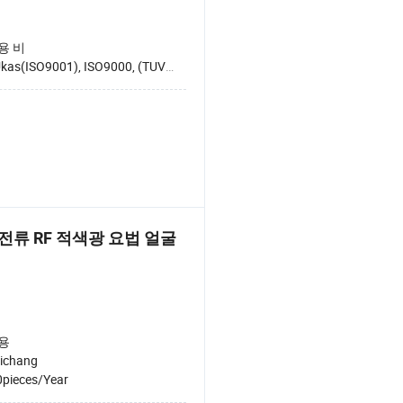
용 비
kas(ISO9001), ISO9000, (TUV)ISO13485
로전류 RF 적색광 요법 얼굴
용
ichang
pieces/Year