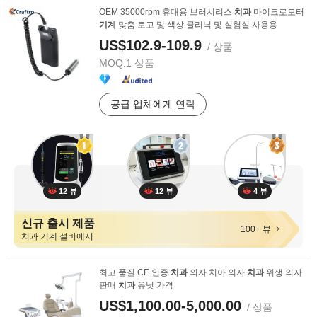
OEM 35000rpm 휴대용 브러시리스
치과
마이크로모터
기계
맞춤 로고 및 색상 클리닉 및 실험실 사용용
US$102.9-109.9
/ 상품
MOQ:
1 상품
공급 업체에게 연락
12 뷰
12 뷰
4 뷰
신규 출시 제품
100+ 뷰
치과 기계 설비에서
최고 품질 CE 인증
치과
의자 치아 의자
치과
위생 의자
판매
치과
유닛 가격
US$1,100.00-5,000.00
/ 상품