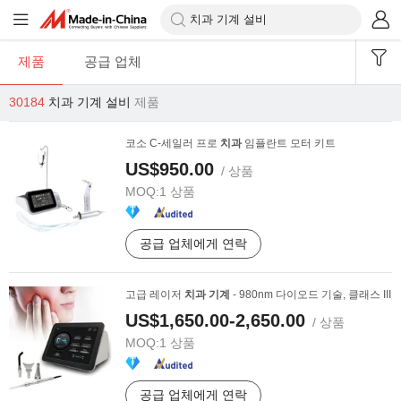
제품
공급 업체
30184
치과 기계 설비
제품
코소 C-세일러 프로
치과
임플란트 모터 키트
US$950.00
/ 상품
MOQ:
1 상품
공급 업체에게 연락
고급 레이저
치과
기계
- 980nm 다이오드 기술, 클래스 III
US$1,650.00-2,650.00
/ 상품
MOQ:
1 상품
공급 업체에게 연락