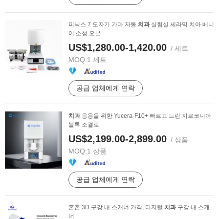
피닉스 7 도자기 가마 자동
치과
실험실 세라믹 치아 베니
어 소성 오븐
US$1,280.00-1,420.00
/ 세트
MOQ:
1 세트
공급 업체에게 연락
치과
응용을 위한 Yucera-F10+ 빠르고 느린 지르코니아
블록 소결로
US$2,199.00-2,899.00
/ 상품
MOQ:
1 상품
공급 업체에게 연락
혼촌 3D 구강 내 스캐너 가격, 디지털
치과
구강 내 스캐
너