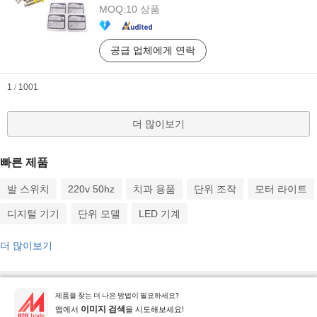
MOQ:
10 상품
공급 업체에게 연락
1
/
1001
더 많이보기
빠른 제품
발 스위치
220v 50hz
치과 용품
단위 조작
모터 라이트
디지털 기기
단위 모델
LED 기계
더 많이보기
핫한 제품
핫 제품 가격
도매 핫 제품
스타 바이어
PC사이트
통찰력
제품을 찾는 더 나은 방법이 필요하세요?
우리에 대하여
사용자 약관
개인정보 보호정책
연락하다
앱에서
을 시도해보세요!
이미지 검색