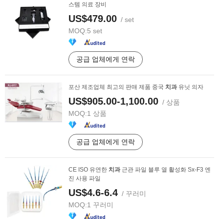
스템 의료 장비
US$479.00
/ set
MOQ:
5 set
공급 업체에게 연락
포산 제조업체 최고의 판매 제품 중국
치과
유닛 의자
US$905.00-1,100.00
/ 상품
MOQ:
1 상품
공급 업체에게 연락
CE ISO 유연한
치과
근관 파일 블루 열 활성화 Sx-F3 엔
진 사용 파일
US$4.6-6.4
/ 꾸러미
MOQ:
1 꾸러미