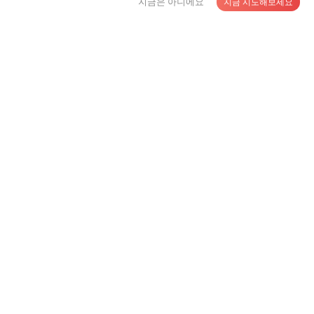
지금은 아니에요
지금 시도해보세요
전시 스탠드 디자인을 위한 내구성 있는 PVC-free 폼 시
트 간판
US$0.6-0.9
/ 상품
MOQ:
500 상품
공급 업체에게 연락
고밀도 폴리에틸렌 시트: 내구성이 뛰어나고 방수되며 마
모에 강한 솔루션
US$1.5-5.8
/ 상품
MOQ:
50 상품
공급 업체에게 연락