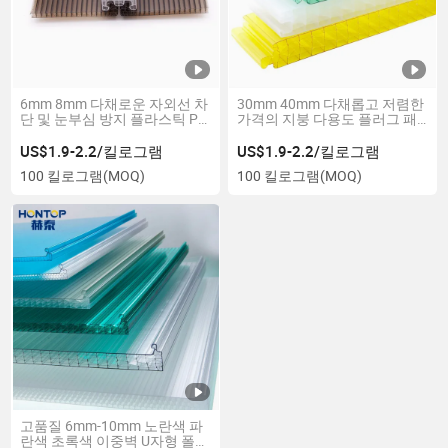
6mm 8mm 다채로운 자외선 차
30mm 40mm 다채롭고 저렴한
단 및 눈부심 방지 플라스틱 PC
가격의 지붕 다용도 플러그 패
U-락 홀로 폴리카보네이트 시트
턴 폴리카보네이트 시트
US$1.9-2.2/킬로그램
US$1.9-2.2/킬로그램
100 킬로그램
(MOQ)
100 킬로그램
(MOQ)
고품질 6mm-10mm 노란색 파
란색 초록색 이중벽 U자형 폴리