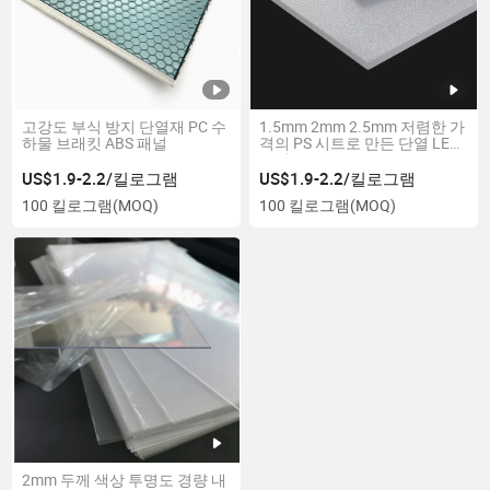
고강도 부식 방지 단열재 PC 수
1.5mm 2mm 2.5mm 저렴한 가
하물 브래킷 ABS 패널
격의 PS 시트로 만든 단열 LED
조명
US$1.9-2.2/킬로그램
US$1.9-2.2/킬로그램
100 킬로그램
(MOQ)
100 킬로그램
(MOQ)
2mm 두께 색상 투명도 경량 내