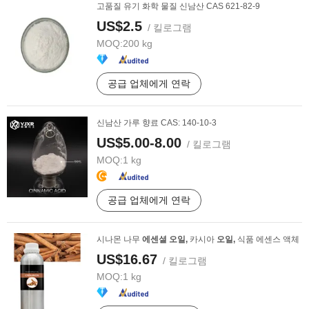
고품질 유기 화학 물질 신남산 CAS 621-82-9
US$2.5
/ 킬로그램
MOQ:
200 kg
공급 업체에게 연락
신남산 가루 향료 CAS: 140-10-3
US$5.00-8.00
/ 킬로그램
MOQ:
1 kg
공급 업체에게 연락
시나몬 나무
에센셜
오일,
카시아
오일,
식품 에센스 액체
US$16.67
/ 킬로그램
MOQ:
1 kg