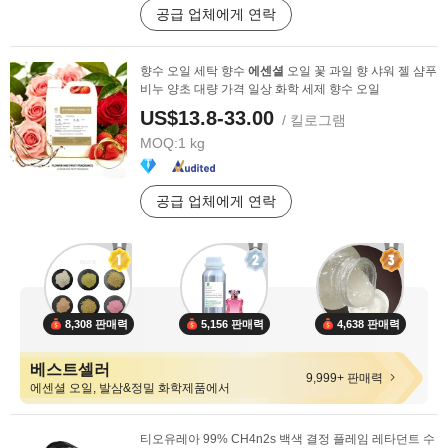
공급 업체에게 연락
향수 오일 세탁 향수
에센셜
오일 꽃 과일 향 샤워 젤 샴푸
비누 양초 대량 가격 일상 화학 세제 향수 오일
US$13.8-33.00
/ 킬로그램
MOQ:
1 kg
공급 업체에게 연락
8,308 판매력
5,156 판매력
4,638 판매력
베스트셀러
9,999+ 판매력
에센셜 오일, 발삼&정밀 화학제품에서
티오유레아 99% CH4n2s 백색 결정 플레임 레타던트 수