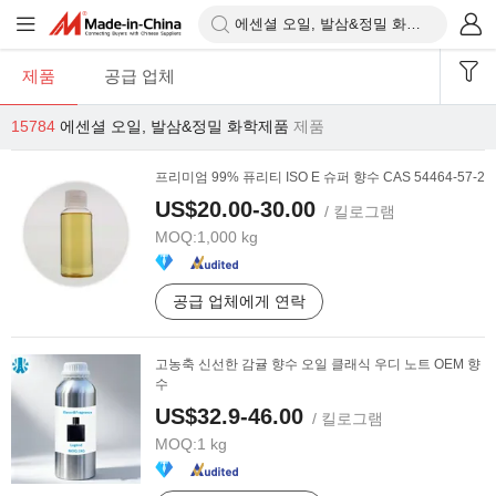
제품
공급 업체
15784
에센셜 오일, 발삼&정밀 화학제품
제품
프리미엄 99% 퓨리티 ISO E 슈퍼 향수 CAS 54464-57-2
US$20.00-30.00
/ 킬로그램
MOQ:
1,000 kg
공급 업체에게 연락
고농축 신선한 감귤 향수 오일 클래식 우디 노트 OEM 향
수
US$32.9-46.00
/ 킬로그램
MOQ:
1 kg