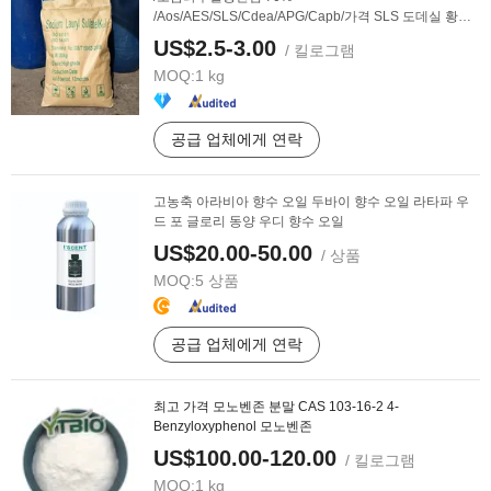
/Aos/AES/SLS/Cdea/APG/Capb/가격 SLS 도데실 황산
염 ...
US$2.5-3.00
/ 킬로그램
MOQ:
1 kg
공급 업체에게 연락
고농축 아라비아 향수 오일 두바이 향수 오일 라타파 우
드 포 글로리 동양 우디 향수 오일
US$20.00-50.00
/ 상품
MOQ:
5 상품
공급 업체에게 연락
최고 가격 모노벤존 분말 CAS 103-16-2 4-
Benzyloxyphenol 모노벤존
US$100.00-120.00
/ 킬로그램
MOQ:
1 kg