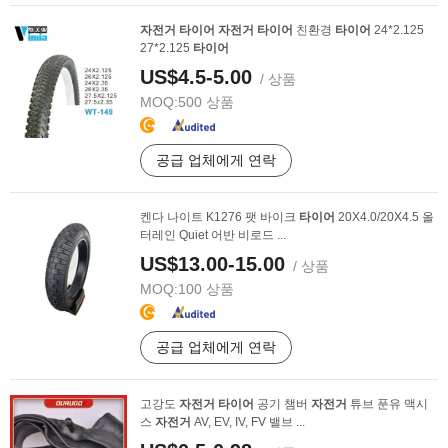
자전거
타이어
자전거
타이어
친환경
타이어
24*2.125
27*2.125
타이어
US$4.5-5.00
/ 상품
MOQ:
500 상품
공급 업체에게 연락
켄다 나이트 K1276 팻 바이크
타이어
20X4.0/20X4.5 올
터레인 Quiet 어반 비로드 ...
US$13.00-15.00
/ 상품
MOQ:
100 상품
공급 업체에게 연락
고강도
자전거
타이어
공기 챔버
자전거
튜브 푼유 맥시
스
자전거
AV, EV, IV, FV 밸브 ...