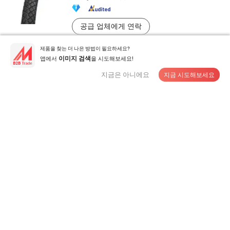
공급 업체에게 연락
제품을 찾는 더 나은 방법이 필요하세요?
앱에서
을 시도해보세요!
이미지 검색
26*1.75 프리미엄 내구성 마모 저항 자전거 타이어 미끄
지금은 아니에요
지금 시도해보세요
럼 방지 두꺼운 고무 내구성 산악 도로 도시 통근 및 야외
자전거 사용
US$1.47-2.54
/ 상품
MOQ:
200 상품
공급 업체에게 연락
Vgood 인기 패턴 검정 고무 26X4.0 팻바이크 타이어
BMX 도로 자전거 도매 자전거 타이어
US$0.9-0.92
/ 상품
MOQ:
1,000 상품