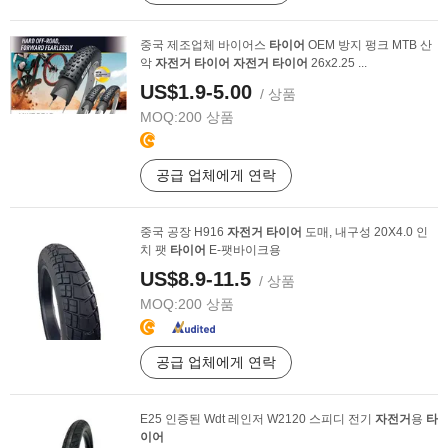
중국 제조업체 바이어스
타이어
OEM 방지 펑크 MTB 산
악
자전거
타이어
자전거
타이어
26x2.25 ...
US$1.9-5.00
/ 상품
MOQ:
200 상품
공급 업체에게 연락
중국 공장 H916
자전거
타이어
도매, 내구성 20X4.0 인
치 팻
타이어
E-팻바이크용
US$8.9-11.5
/ 상품
MOQ:
200 상품
공급 업체에게 연락
E25 인증된 Wdt 레인저 W2120 스피디 전기
자전거
용
타
이어