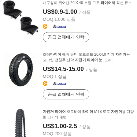
내구성이 뛰어난 20 X 40 부틸 고무
타이어
와 직선 튜브
US$0.9-1.00
/ 상품
MOQ:
1,000 상품
공급 업체에게 연락
조레
타이어
헤비 듀티 오프로드 20X4.0 전기
자전거
용
고그립 전천후 산악
자전거
타이어
눈, 모래, ...
US$14.5-15.00
/ 상품
MOQ:
1 상품
공급 업체에게 연락
자전거
타이어
오토바이
타이어
MTB 도로
자전거
용 다양
한 크기와 패턴
US$1.00-2.5
/ 상품
MOQ:
200 상품