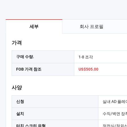
회사 프로필
세부
가격
1-8 조각
구매 수량.
FOB 가격 참조
US$505.00
사양
실내 AD 플레이
신청
수직/벽면 장
설치
정전식/적외
터치 스크린 유형