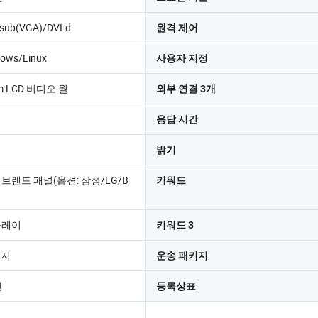
sub(VGA)/DVI-d
원격 제어
dows/Linux
사용자 지정
m LCD 비디오 월
외부 연결 3개
응답 시간
밝기
급 브랜드 패널(옵션: 삼성/LG/B
키워드
플레이
키워드 3
니지
운송 패키지
린
등록상표