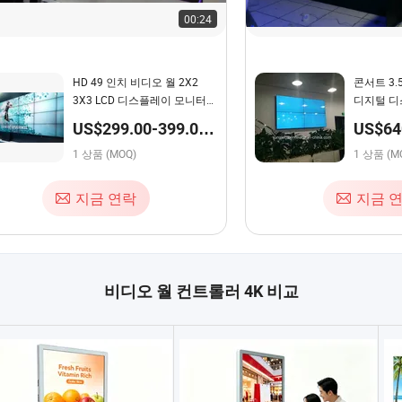
00:24
HD 49 인치 비디오 월 2X2
콘서트 3.
3X3 LCD 디스플레이 모니터
디지털 디
LCD 스플리싱 스크린 LCD 비
스크린 패널
US$299.00-399.00 /
US$640
디오 월
상품
상품
1 상품 (MOQ)
1 상품 (M
지금 연락
지금 
비디오 월 컨트롤러 4K 비교