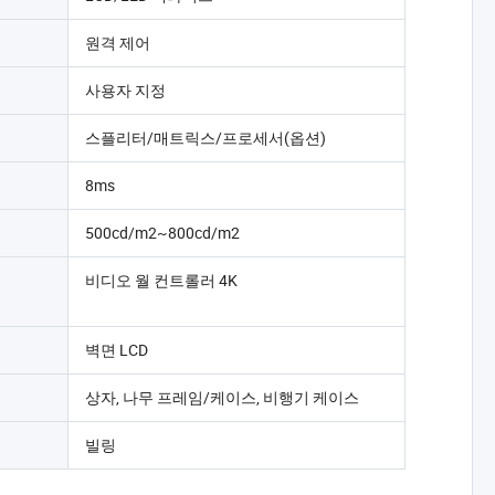
원격 제어
사용자 지정
스플리터/매트릭스/프로세서(옵션)
8ms
500cd/m2~800cd/m2
비디오 월 컨트롤러 4K
벽면 LCD
상자, 나무 프레임/케이스, 비행기 케이스
빌링