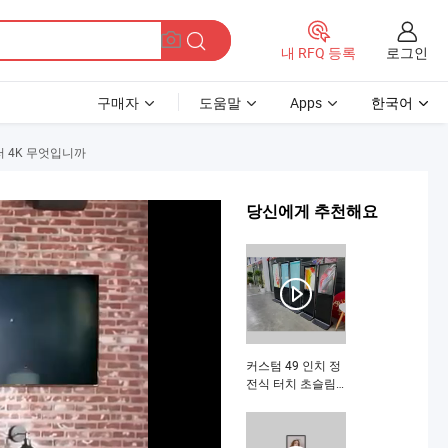
로그인
내 RFQ 등록
구매자
도움말
Apps
한국어
롤러 4K 무엇입니까
당신에게 추천해요
커스텀 49 인치 정
전식 터치 초슬림
안드로이드 네트워
크 광고 플레이어
장비 LED 스탠드