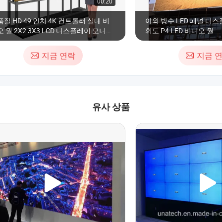
00:20
질 HD 49 인치 4K 컨트롤러 실내 비
야외 방수 LED 패널 디
 월 2X2 3X3 LCD 디스플레이 모니터
휘도 P4 LED 비디오 월
CD 스플리싱 스크린 LCD 비디오 월
.5mm 초슬림 베젤
지금 연락
지금 
유사 상품