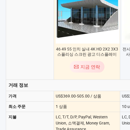
46 49 55 인치 실내 4K HD 2X2 3X3
전시
스플리싱 스크린 광고 디스플레이
사
3.5mm 좁은 베젤 LCD 비디오 월
모니터 월 LCD 월 디스플레이
지금 연락
비디오 월 컨트롤러 4K
거래 정보
US$369.00-505.00 / 상품
US$2
가격
1 상품
10 u
최소 주문
LC, T/T, D/P, PayPal, Western
LC, 
지불
Union, 소액결제, Money Gram,
Uni
Trade Assurance