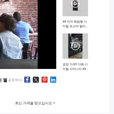
디스플레이 LCD 디
지털 사이니지 무
엇입니까
49 인치 독립형 디
지털 포스터 멀티
터치 스크린 네트
워크 상업 광고 디
스플레이 디지털
사이니지 무엇입니
까
공장 가격!! 다화 디
지털 사이니지 49
인치 3.5mm LCD
태블릿 디지털 사
터 월
공유하다:
이니지 2 * 3 = 6 대
형 비디오 월 HD용
화면 무엇입니까
최신 가격을 얻으십시오