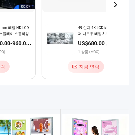
00:07
00:28
5mm 베젤 HD LCD
49 인치 4K LCD 비디오 월 슈
스플레이 스플리싱
퍼 나로우 베젤 3.8mm HD 디
 LED 비디오 월
스플레이
.00-960.00 /
US$680.00 / 상품
OQ)
1 상품 (MOQ)
연락
지금 연락