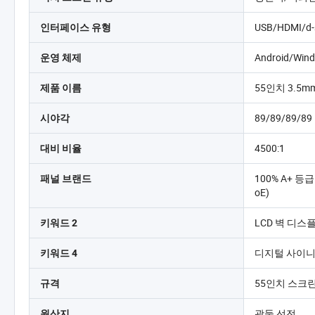
USB/HDMI/d-
인터페이스 유형
Android/Win
운영 체제
55인치 3.5m
제품 이름
89/89/89/89
시야각
4500:1
대비 비율
100% A+ 등
패널 브랜드
oE)
LCD 벽 디스
키워드 2
디지털 사이
키워드 4
55인치 스크
규격
광둥 선전
원산지