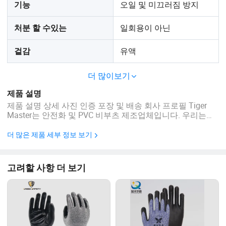
오일 및 미끄러짐 방지
기능
일회용이 아닌
처분 할 수있는
유액
겉감
더 많이보기
제품 설명
제품 설명 상세 사진 인증 포장 및 배송 회사 프로필 Tiger
Master는 안전화 및 PVC 비부츠 제조업체입니다. 우리는
ISO 9001:2015 품질 관리 시스템을 인증받았습니다. 또한
당사의 일부 판매 모델은 CE ENISO 20345:2011 및 ASTM
더 많은 제품 세부 정보 보기
F2413-18에 대한 인증을 받았습니다. 한편, 당사는 PPE(개인
보호 장비)를 위한 전문 브랜드이기도 합니다. 특히 안전 장
갑, 작업복, 헬멧, 안전조끼, 귀마개 등의 분야에서 그러합니
고려할 사항 더 보기
다. 안전 하네스, 빗길/정장 등 ...