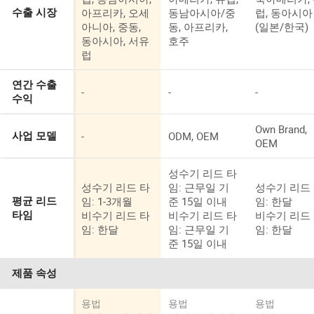
아프리카, 오세
동남아시아/중
럽, 동아시아
수출 시장
아니아, 중동,
동, 아프리카,
(일본/한국)
동아시아, 서유
호주
럽
연간 수출
-
-
-
수익
Own Brand,
-
ODM, OEM
사업 모델
OEM
성수기 리드 타
성수기 리드 타
임: 근무일 기
성수기 리드
임: 1-3개월
준 15일 이내
임: 한달
평균 리드
비수기 리드 타
비수기 리드 타
비수기 리드
타임
임: 한달
임: 근무일 기
임: 한달
준 15일 이내
제품 속성
용법
용법
용법