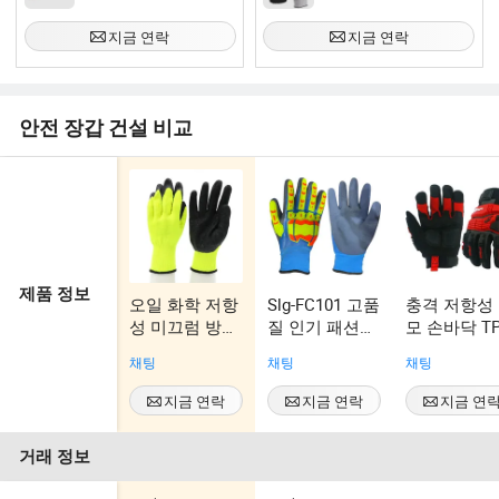
지금 연락
지금 연락
안전 장갑 건설 비교
제품 정보
오일 화학 저항
Slg-FC101 고품
충격 저항성
성 미끄럼 방지
질 인기 패션
모 손바닥 T
검정 라텍스 코
다기능 기계 안
보호 기계 
채팅
채팅
채팅
팅 맞춤 로고
전 작업 장갑
장갑
CE En388 라텍
지금 연락
지금 연락
지금 연
스 안전 작업
장갑
거래 정보