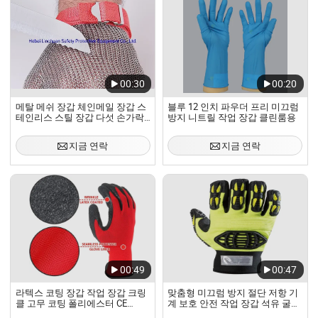
00:30
00:20
메탈 메쉬 장갑 체인메일 장갑 스
블루 12 인치 파우더 프리 미끄럼
테인리스 스틸 장갑 다섯 손가락
방지 니트릴 작업 장갑 클린룸용
정육점 스테인리스 스틸 메쉬 절
단 저항 안전 작업 장갑/절단 저항
지금 연락
지금 연락
작업 장갑
00:49
00:47
라텍스 코팅 장갑 작업 장갑 크링
맞춤형 미끄럼 방지 절단 저항 기
클 고무 코팅 폴리에스터 CE
계 보호 안전 작업 장갑 석유 굴착
En388
산업용