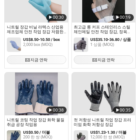
00:30
00:19
니트릴 장갑 비닐 라텍스 산업용
최고급 롱 커프 스테인리스 스틸
제조업체 안전 작업 장갑 저렴한
체인메일 안전 작업 장갑, 정육점
가격
용 절단 저항 장갑 메탈 크로우
US$8.50-10.50 / box
US$35.10-36.80 / 상품
2,000 box (MOQ)
1 상품 (MOQ)
지금 연락
지금 연락
00:38
00:35
니트릴 코팅 작업 장갑 화학 물질
컷 저항성 니트릴 작업 장갑 프리
취급 공장 작업용
미엄 화학 저항성 장갑
US$0.50 / 더블
US$1.23-1.30 / 더블
200 한 쌍 (MOQ)
12,000 한 쌍 (MOQ)