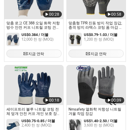
00:28
00:58
맞춤 로고 CE 388 오일 화학 저항
맞춤형 TPR 진동 방지 작업 장갑,
방수 안전 커프 니트릴 코팅 건설
충격 방지 라텍스 코팅 폼 마감 안
안전 작업 장갑
전 장갑 루바스 과안테스
US$0.384 / 더블
US$0.79-1.03 / 더블
12,000 한 쌍 (MOQ)
1,200 한 쌍 (MOQ)
지금 연락
지금 연락
00:18
00:09
세이프트리 블루 니트릴 코팅 전
Nmsafety 열화학 저항성 니트릴
체 덮개 안전 커프 개인 보호 장비
겨울 작업 장갑
안전 작업 장갑
US$0.75-0.85 / 더블
US$1.40-2.50 / 더블
2,400 한 쌍 (MOQ)
3,600 한 쌍 (MOQ)