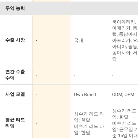
무역 능력
북아메리카,
아메리카, 
럽, 동남아시
-
국내
아프리카, 
수출 시장
아니아, 중동
동아시아, 
럽
연간 수출
-
-
-
수익
-
Own Brand
ODM, OEM
사업 모델
성수기 리드
성수기 리드 타
임: 한달
임: 한달
평균 리드
-
비수기 리드
비수기 리드 타
타임
임: 근무일 
임: 한달
준 15일 이