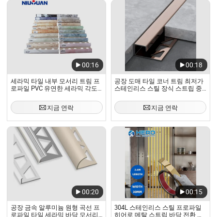
서유럽(4.00%), ...
00:16
00:18
세라믹 타일 내부 모서리 트림 프
공장 도매 타일 코너 트림 최저가
로파일 PVC 유연한 세라믹 각도
스테인리스 스틸 장식 스트립 중
경계 트림
국 저렴한 최소 주문 수량 엣지 타
일 트림
지금 연락
지금 연락
00:20
00:15
공장 금속 알루미늄 원형 곡선 프
304L 스테인리스 스틸 프로파일
로파일 타일 세라믹 바닥 모서리
히어로 메탈 스트립 바닥 전환 거