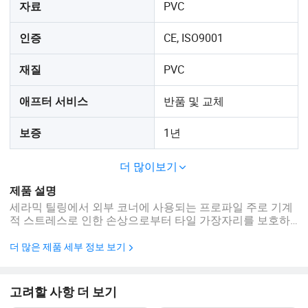
PVC
자료
CE, ISO9001
인증
PVC
재질
반품 및 교체
애프터 서비스
1년
보증
더 많이보기
제품 설명
세라믹 틸링에서 외부 코너에 사용되는 프로파일 주로 기계
적 스트레스로 인한 손상으로부터 타일 가장자리를 보호하
는 데 적용되지만, 장식용 요소, 방 또는 영역 구분선의 프레
임, 단계 마무리 등의 다른 목적으로도 사용할 수 있습니다
더 많은 제품 세부 정보 보기
이 프로필은 모든 종류의 세라믹 또는 바닥재들과 다양한 조
합을 제공합니다. 회사 프로필 제품 설명 FAQ 1.우리는 누구
야? 저희는 중국 광둥성에 본사를 두고 있습니다. 2017년부
고려할 사항 더 보기
터 시작하여 국내 시장으로의 판매(80.00%), 중동(11.00%),