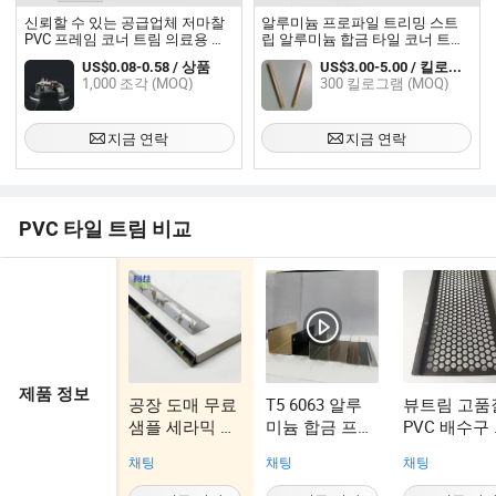
신뢰할 수 있는 공급업체 저마찰
알루미늄 프로파일 트리밍 스트
PVC 프레임 코너 트림 의료용 등
립 알루미늄 합금 타일 코너 트림
급 PVC 음료 라인 직선 슈트
가구용
US$0.08-0.58 / 상품
US$3.00-5.00 / 킬로그램
1,000 조각 (MOQ)
300 킬로그램 (MOQ)
지금 연락
지금 연락
PVC 타일 트림 비교
제품 정보
공장 도매 무료
T5 6063 알루
뷰트림 고품
샘플 세라믹 타
미늄 합금 프로
PVC 배수구
일 PVC 프로파
파일의 다양한
크린
채팅
채팅
채팅
일 타일 코너
형태
트림