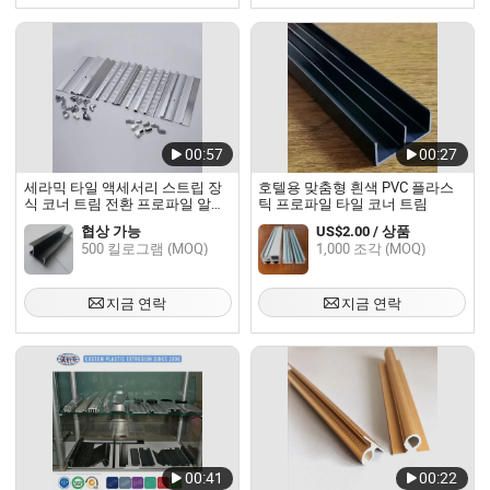
00:57
00:27
세라믹 타일 액세서리 스트립 장
호텔용 맞춤형 흰색 PVC 플라스
식 코너 트림 전환 프로파일 알루
틱 프로파일 타일 코너 트림
미늄 타일 트림
협상 가능
US$2.00 / 상품
500 킬로그램 (MOQ)
1,000 조각 (MOQ)
지금 연락
지금 연락
00:41
00:22