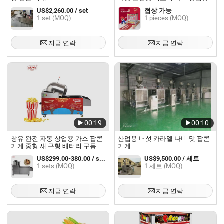
팝콘 제조기 전문 가스 전기 팝콘
US$2,260.00 / set
협상 가능
기계와 카트
1 set (MOQ)
1 pieces (MOQ)
지금 연락
지금 연락
00:19
00:10
창유 완전 자동 상업용 가스 팝콘
산업용 버섯 카라멜 나비 맛 팝콘
기계 중형 새 구형 배터리 구동 팝
기계
콘 스탠드
US$299.00-380.00 / sets
US$9,500.00 / 세트
1 sets (MOQ)
1 세트 (MOQ)
지금 연락
지금 연락