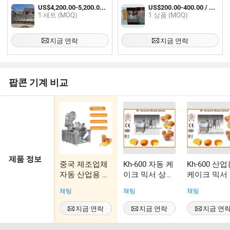
계
US$4,200.00-5,200.00 / 세트
US$200.00-400.00 / 상품
1 세트 (MOQ)
1 상품 (MOQ)
지금 연락
지금 연락
팝콘 기계 비교
제품 정보
중국 제조업체
Kh-600 자동 케
Kh-600 산
자동 산업용 팝
이크 믹서 상업
케이크 믹서
콘 기계 가스
용 자동 인플레
채팅
채팅
채팅
전자기 대형 맛
이션 믹서
있는 팝콘 기계
지금 연락
지금 연락
지금 연