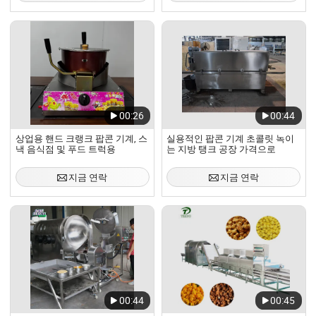
00:26
00:44
상업용 핸드 크랭크 팝콘 기계, 스
실용적인 팝콘 기계 초콜릿 녹이
낵 음식점 및 푸드 트럭용
는 지방 탱크 공장 가격으로
지금 연락
지금 연락
00:44
00:45