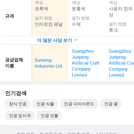
색상
색상
색상
초록색
분홍색
사용자 정의
상
규격
설치 방법
설치 방법
인터로킹 패널
수제
설치 방법
후크
더 많은 사양 보기
Guangzhou
Guangzhou
Junpeng
Junpeng
Sunwing
공급업체
Artificial Craft
Artificial Cra
Industries Ltd.
이름
Company
Company
Limited
Limited
인기검색
장식 인공
인공 식물
인공 다이아몬드
인공 꽃
인공 잎사귀
인공 선물