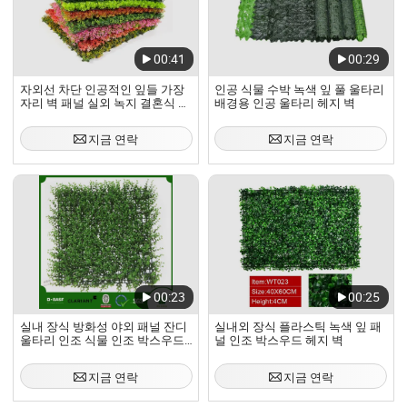
00:41
00:29
자외선 차단 인공적인 잎들 가장
인공 식물 수박 녹색 잎 풀 울타리
자리 벽 패널 실외 녹지 결혼식 프
배경용 인공 울타리 헤지 벽
라이버시
지금 연락
지금 연락
00:23
00:25
실내 장식 방화성 야외 패널 잔디
실내외 장식 플라스틱 녹색 잎 패
울타리 인조 식물 인조 박스우드
널 인조 박스우드 헤지 벽
헤지 벽
지금 연락
지금 연락