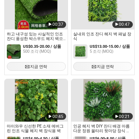
00:37
00:47
하고 내구성 있는 사실적인 인조
실내외 인조 잔디 헤지 벽 패널 장
잔디 풍성한 박스우드 헤지 벽으
식
로 우아하고 생기 있는 야외 경관
US$0.35-20.00 / 상품
US$13.00-15.00 / 상품
을 위한 것입니다
500 조각 (MOQ)
5 조각 (MOQ)
지금 연락
지금 연락
00:45
00:21
마이와우 신선한 PE 소재 에버그
인공 헤지 벽 DIY 잔디 배경 아름
린 인조 식물 헤지 벽 장식용 벽
다운 정원 울타리 뒷마당 장식 녹
색 벽
US$4.00-4.50 / 상품
US$6.00-8.00 / 상품