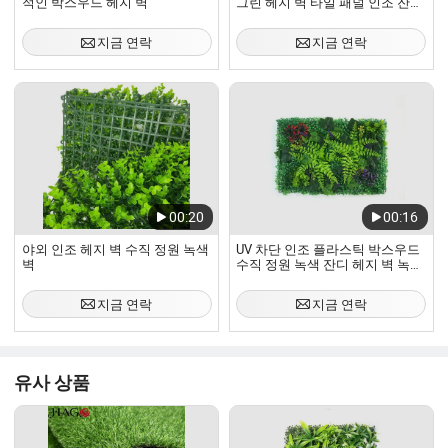
적인 박스우드 헤지 벽
그린 헤지 벽 타일 패널 인조 잔디
매트 벽 장식용
지금 연락
지금 연락
00:20
00:16
야외 인조 헤지 벽 수직 정원 녹색
UV 차단 인조 플라스틱 박스우드
벽
수직 정원 녹색 잔디 헤지 벽 녹색
잔디 벽 패널
지금 연락
지금 연락
유사 상품