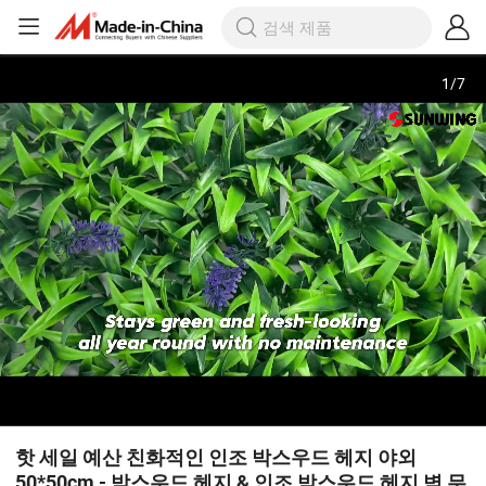
1
/
7
핫 세일 예산 친화적인 인조 박스우드 헤지 야외
50*50cm - 박스우드 헤지 & 인조 박스우드 헤지 벽 무