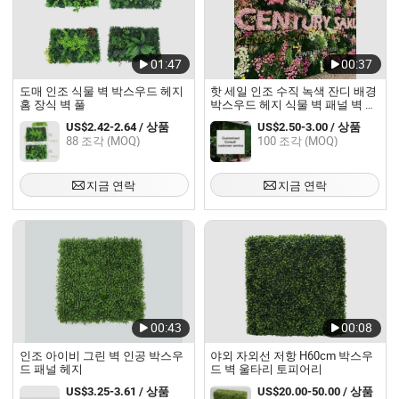
01:47
00:37
도매 인조 식물 벽 박스우드 헤지
핫 세일 인조 수직 녹색 잔디 배경
홈 장식 벽 풀
박스우드 헤지 식물 벽 패널 벽 장
식을 위한 60*40cm
US$2.42-2.64 / 상품
US$2.50-3.00 / 상품
88 조각 (MOQ)
100 조각 (MOQ)
지금 연락
지금 연락
00:43
00:08
인조 아이비 그린 벽 인공 박스우
야외 자외선 저항 H60cm 박스우
드 패널 헤지
드 벽 울타리 토피어리
US$3.25-3.61 / 상품
US$20.00-50.00 / 상품