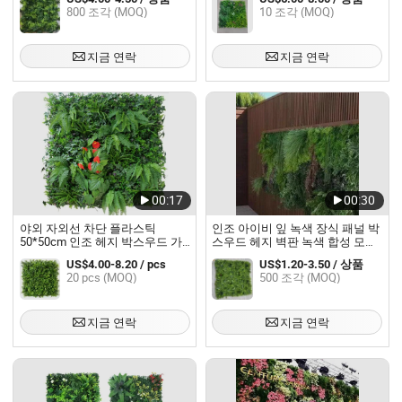
800 조각 (MOQ)
10 조각 (MOQ)
지금 연락
지금 연락
00:17
00:30
야외 자외선 차단 플라스틱
인조 아이비 잎 녹색 장식 패널 박
50*50cm 인조 헤지 박스우드 가
스우드 헤지 벽판 녹색 합성 모사
짜 잔디 벽 패널
인공 식물 벽
US$4.00-8.20 / pcs
US$1.20-3.50 / 상품
20 pcs (MOQ)
500 조각 (MOQ)
지금 연락
지금 연락