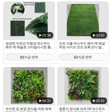
00:36
00:42
생생한 자외선 저항성 박스우드
인조 식물 박스우드 헤지 벽 패널
헤지 벽 예술로 스타일리시한 홈
무료 사이즈 인조 초록 잔디 발코
데코
니 UV 보호 실내외 식물
지금 연락
지금 연락
00:31
00:42
우아한 집 배경 장식을 위한 매력
결혼식 장식용 야외 UV 박스우드