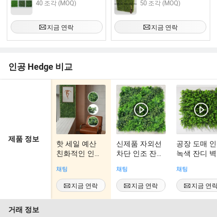
40 조각 (MOQ)
50 조각 (MOQ)
지금 연락
지금 연락
인공 Hedge 비교
제품 정보
핫 세일 예산
신제품 자외선
공장 도매 
친화적인 인조
차단 인조 잔디
녹색 잔디 벽
박스우드 헤지
벽 정원 배경용
식물 실내 
채팅
채팅
채팅
야외 50*50cm -
레스토랑용
박스우드 헤지
지금 연락
지금 연락
지금 연
& 인조 박스우
드 헤지 벽
거래 정보