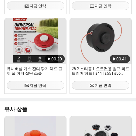
구 예비 부품
지금 연락
지금 연락
00:20
00:41
유니버설 가스 잔디 깎기 헤드 교
25-2 스티흘 L 오토컷용 범프 피드
체 풀 이터 절단 스풀
트리머 헤드 Fs44 Fs55 Fs56
Fs80 Fs85 Fs90 Fs110 Fs120
Fs130 Fs250 M10X1.0 Lhf 제초기
지금 연락
지금 연락
헤드
유사 상품