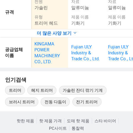
전원
자료
자료
가솔린
알류미늄
알류미늄
규격
유형
제품 이름
제품 이름
트리머 헤드
기화기
기화기
더 많은 사양 보기
KINGAMA
Fujian ULY
Fujian ULY
POWER
공급업체
Industry &
Industry &
MACHINERY
이름
Trade Co., Ltd.
Trade Co., Lt
CO., LTD.
인기검색
트리머
헤지 트리머
가솔린 잔디 깎기 기계
브러시 트리머
전동 다듬이
전기 트리머
핫한 제품
핫 제품 가격
도매 핫 제품
스타 바이어
PC사이트
통찰력