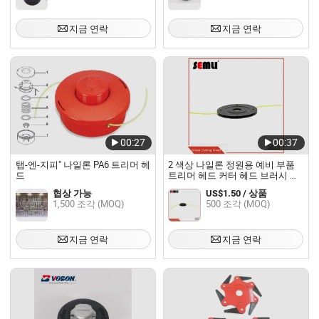
지금 연락
지금 연락
00:27
00:37
탭-엔-지피" 나일론 PA6 트리머 헤
2 색상 나일론 정원용 예비 부품
드
트리머 헤드 커터 헤드 브러시 커
터용
협상 가능
US$1.50 / 상품
1,500 조각 (MOQ)
500 조각 (MOQ)
지금 연락
지금 연락