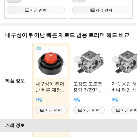
지금 연락
지금 연락
내구성이 뛰어난 빠른 재로드 범용 트리머 헤드 비교
제품 정보
내구성이 뛰어
고강도 고토크
가속 응답 
난 빠른 재장전
출력 372XP 월
바나 타입 
유니버설 트리
브로 타입 체인
톱 가솔린 
채팅
채팅
채팅
머 헤드 Fs90,
톱 교체 카뷰레
부품 카뷰레
324L, Srm-
터
지금 연락
지금 연락
지금 연
3020 교체 부품
에 적합
거래 정보