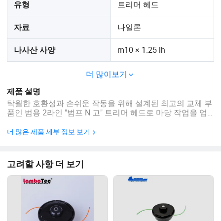
트리머 헤드
유형
나일론
자료
m10 × 1.25 lh
나사산 사양
더 많이보기
제품 설명
탁월한 호환성과 손쉬운 작동을 위해 설계된 최고의 교체 부
품인 범용 2라인 "범프 N 고" 트리머 헤드로 마당 작업을 업
그레이드하십시오. 이 헤비듀티 헤드는 자택 소유자를 위해
전문가급 성능을 제공하도록 설계되어 일상적인 트리밍 작
더 많은 제품 세부 정보 보기
업을 이전보다 더 빠르고 쉽게 수행할 수 있습니다. 이 트리
머 헤드의 뛰어난 특징은 진정한 범용 디자인입니다. 이 제품
은 Homelite, Ryobi, MTD, McCulloch 등 다양한 인기 있는 트
고려할 사항 더 보기
리머 브랜드에 맞도록 특별히 제작되었습니다. 많은 사용자
에게 완벽한 솔루션입니다. 이 광범위한 ...