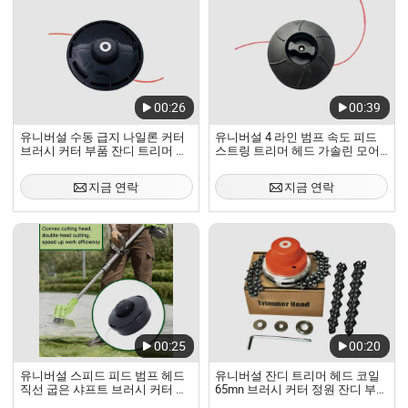
00:26
00:39
유니버설 수동 급지 나일론 커터
유니버설 4 라인 범프 속도 피드
브러시 커터 부품 잔디 트리머 헤
스트링 트리머 헤드 가솔린 모어
드
브러시커터 예비 부품 카와 자동
스레드 풀림 잔디 헤드 2.4mm 스
지금 연락
지금 연락
레드 10 * 1.25 트리머
00:25
00:20
유니버설 스피드 피드 범프 헤드
유니버설 잔디 트리머 헤드 코일
직선 굽은 샤프트 브러시 커터 트
65mn 브러시 커터 정원 잔디 부품
리머 헤드
트리머 헤드 잔디 브러시 커터 도