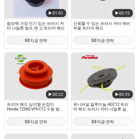
01:01
00:15
람보텍 가장 인기 있는 브러시 커
신뢰할 수 있는 브러시 커터 예비
터 나일론 범프 앤 고 트리머 헤드
부품 트리머 헤드
지금 연락
지금 연락
00:22
00:35
트리머 헤드 삼각형 손잡이
유니버설 알루미늄 ADC12 트리
Honda 72560-Vf9-C12 수동 범용
머 헤드 브러시 커터 나일론 실
중부하 작업용 트위스트 피드 헤
드
지금 연락
지금 연락