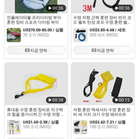
00:36
00:36
인플레이터블 프리다이빙 부이
수영 저항 근력 훈련 장비 번지 코
훈련 장비 스포츠 다이빙 부이
드 벨트 탄성 로프 수영 훈련 벨트
세트 수영 장비 재활 훈련 장비
US$70.00-85.00 / 상품
US$3.85-6.68 / 세트
30 조각 (MOQ)
500 세트 (MOQ)
지금 연락
지금 연락
00:38
00:15
휴대용 수영 훈련 장비로 지구력
저항 훈련 액세서리 수영 훈련 장
과 힘을 증가시켜 긴 수영 저항 훈
비 세 가지 크기 수영 패러슈트
련을 할 수 있습니다
US$1.65-2.58 / 상품
US$3.42-7.21 / 상품
100 조각 (MOQ)
100 조각 (MOQ)