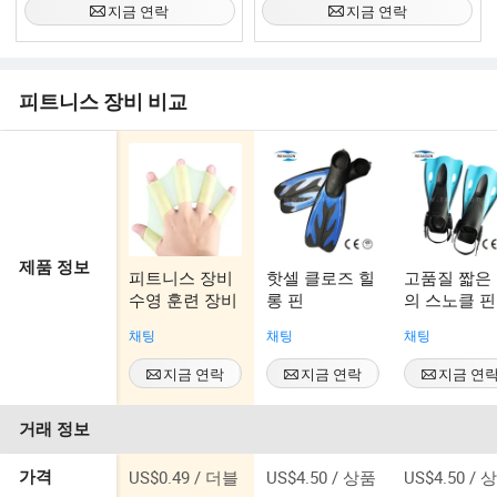
지금 연락
지금 연락
피트니스 장비 비교
제품 정보
피트니스 장비
핫셀 클로즈 힐
고품질 짧은
수영 훈련 장비
롱 핀
의 스노클 핀
채팅
채팅
채팅
지금 연락
지금 연락
지금 연
거래 정보
US$0.49 / 더블
US$4.50 / 상품
US$4.50 / 
가격