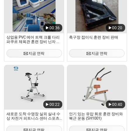
00:36
00:20
상업용 PVC 에어 트랙 크롤 다리
축구장 접이식 훈련 장비 판매
파쿠르 체육관 훈련 장비 닌자 전
사 장애물 코스 inflatable 장애물
지금 연락
지금 연락
00:22
00:40
새로운 도착 수영장 실외 실내 수
인기 있는 유압 회로 훈련 장비와
상 자전거 피트니스 센터 스포츠
복근 운동 (SH1001)
트레이닝
지금 연락
지금 연락