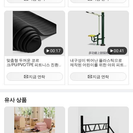
00:17
00:41
맞춤형 두꺼운 코르
내구성이 뛰어난 플라스틱으로
크/PU/PVC/TPE 피트니스 친환경
제작된 어린이를 위한 야외 피트
TPE 미끄럼 방지 체육관 요가 매
니스 훈련 장비
트 훈련 장비
지금 연락
지금 연락
유사 상품