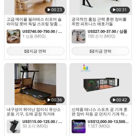
00:23
00:31
고급 메이플 필라테스 리포머 슬
궁극적인 홈짐 근력 훈련 장비를
라이딩 풋바 독일 스프링 맞춤 가
위한 피트니스 애호가들
죽 색상 내구성 훈련 장비 공장 직
US$740.00-750.00 / 상품
US$27.00-37.00 / 상품
송
1 상품 (MOQ)
100 조각 (MOQ)
지금 연락
지금 연락
00:36
00:42
내구성이 뛰어난 접이식 유산소
신제품 테니스 스포츠 공 기계 훈
운동 기구, 도매 공장 직거래
련 장비 자동 공 던지기 기계 탁구
라켓 게임 센터
US$115.00-125.00 / 상품
US$12,000.00-13,500.00 / SET
50 조각 (MOQ)
1 SET (MOQ)