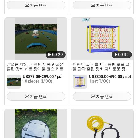
지금 연락
지금 연락
00:29
00:32
상업용 야외 개 공원 제품 민첩성
어린이 실내 놀이터 등반 로프 그
훈련 장비 세트 장애물 코스 키트
물 감각 훈련 장비 다채로운 장애
물 링 세트
US$79.00-299.00 / pieces
US$300.00-690.00 / set
10 pieces (MOQ)
1 set (MOQ)
지금 연락
지금 연락