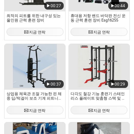
00:27
00:44
최적의 피트를 위한 내구성 있는
휴대용 저항 밴드 바닥판 전신 운
올인원 근력 훈련 장비
동 근력 훈련 장비 Esg16255
지금 연락
지금 연락
00:37
00:29
상업용 체육관 조절 가능한 핀 체
다각도 철강 기능 훈련기 스테인
중 딥/턱걸이 보조 기계 피트니스
리스 플레이트 맞춤형 스택 및 부
훈련 장비
드러운 베어링 전문 사용을 위한
컴팩트 훈련 장비
지금 연락
지금 연락