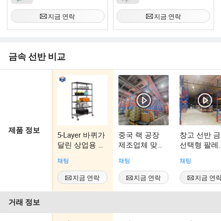
지금 연락
지금 연락
금속 선반 비교
제품 정보
5-Layer 바퀴가
중국 랙 공장
창고 선반 
달린 상업용 산
제조업체 맞춤
선택형 팔레
업용 컨테이너
형 창고 중량
선반 맞춤형
채팅
채팅
채팅
소매 조절 가능
팔레트 랙 저장
200kg-3000
한 와이어 선반
선반
중량 강철 
지금 연락
지금 연락
지금 연
공급업체
저장 팔레트
시스템
거래 정보