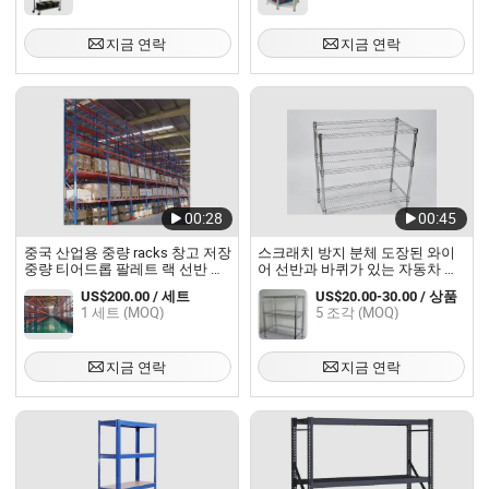
지금 연락
지금 연락
00:28
00:45
중국 산업용 중량 racks 창고 저장
스크래치 방지 분체 도장된 와이
중량 티어드롭 팔레트 랙 선반 저
어 선반과 바퀴가 있는 자동차 수
장 랙 와이어 선반 미국 표준
리점 도구 및 장비 저장용
US$200.00 / 세트
US$20.00-30.00 / 상품
1 세트 (MOQ)
5 조각 (MOQ)
지금 연락
지금 연락