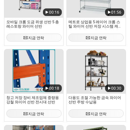
00:16
01:56
모바일 크롬 도금 위생 선반 5 층
메트로 상업용 5 레이어 크롬 스
레스토랑 와이어 선반
틸 와이어 선반 저장 시스템 캐스
터 포함
지금 연락
지금 연락
00:18
00:30
창고 저장 장비 제조업체 중량용
다용도 조절 가능한 금속 와이어
강철 와이어 선반 전시대 선반
선반 주방 수납용
지금 연락
지금 연락