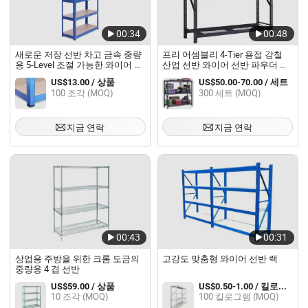
00:34
00:48
새로운 저장 선반 차고 금속 중량
프리 어셈블리 4-Tier 용접 강철
용 5-Level 조절 가능한 와이어 선
산업 선반 와이어 선반 파우더 코
반 유닛 선반
팅 마감
US$13.00 / 상품
US$50.00-70.00 / 세트
100 조각 (MOQ)
300 세트 (MOQ)
지금 연락
지금 연락
00:43
00:31
상업용 주방을 위한 크롬 도금의
고강도 맞춤형 와이어 선반 랙
중량용 4 겹 선반
US$59.00 / 상품
US$0.50-1.00 / 킬로그램
10 조각 (MOQ)
100 킬로그램 (MOQ)