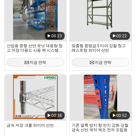
00:23
00:22
산업용 중형 선반 유닛 대용량 창
맞춤형 중량급 5 티어 강철 창고
고 저장 다용도 사용 랙 시스템 와
레스토랑 와이어 선반
이어 선반
지금 연락
지금 연락
00:38
00:52
금속 저장 크롬 와이어 선반
기준 얼룩 방지 항 먼지 강화 강철
금속 선반 제약 제조 전자 조립용