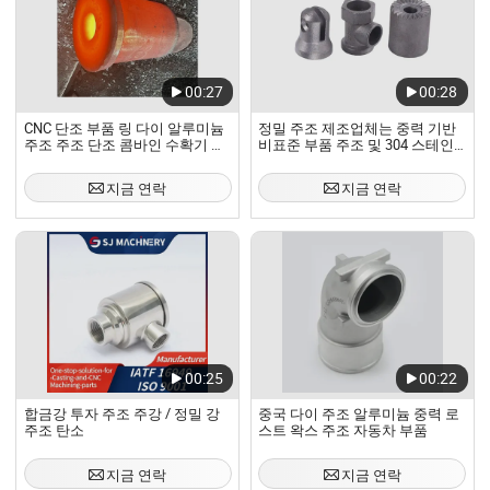
00:27
00:28
CNC 단조 부품 링 다이 알루미늄
정밀 주조 제조업체는 중력 기반
주조 주조 단조 콤바인 수확기 예
비표준 부품 주조 및 304 스테인
비 부품
리스 스틸 정밀 주조를 처리합니
다
지금 연락
지금 연락
00:25
00:22
합금강 투자 주조 주강 / 정밀 강
중국 다이 주조 알루미늄 중력 로
주조 탄소
스트 왁스 주조 자동차 부품
지금 연락
지금 연락