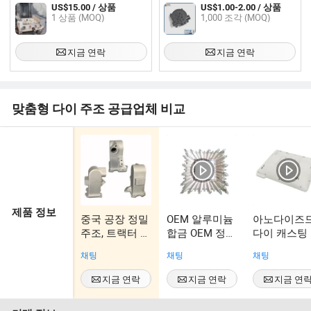
주조 부품, 주조 및 CNC 가공 서비
US$15.00 / 상품
US$1.00-2.00 / 상품
스
1 상품 (MOQ)
1,000 조각 (MOQ)
지금 연락
지금 연락
맞춤형 다이 주조 공급업체 비교
제품 정보
중국 공장 정밀
OEM 알루미늄
아노다이즈
주조, 트랙터 부
합금 OEM 정밀
다이 캐스팅
품을 위한 알루
다이 캐스팅 필
퓨터 베이스
채팅
채팅
채팅
미늄 다이 주조,
터 외함용
맞춤형 서비스
지금 연락
지금 연락
지금 연
가 포함된 다이
주조 금속 주