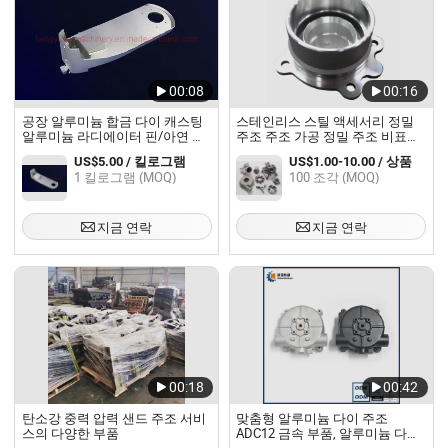
00:08
00:16
공장 알루미늄 합금 다이 캐스팅
스테인리스 스틸 액세서리 정밀
알루미늄 라디에이터 핀/아연 합
주조 주조 가공 정밀 주조 비표준
금 라디에이터 모터 하우징 오토
맞춤 제작
US$5.00 / 킬로그램
US$1.00-10.00 / 상품
바이 부품/자동차 하우징 부품 금
1 킬로그램 (MOQ)
100 조각 (MOQ)
형 주조 부품
지금 연락
지금 연락
00:18
00:42
탄소강 중력 압력 샌드 주조 서비
맞춤형 알루미늄 다이 주조
스의 다양한 부품
ADC12 금속 부품, 알루미늄 다이