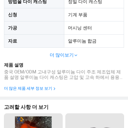
정밀 다이 캐스팅
방법을 다이 캐스팅
기계 부품
신청
머시닝 센터
가공
알루미늄 합금
자료
더 많이보기
제품 설명
중국 OEM/ODM 고내구성 알루미늄 다이 주조 제조업체 제
품 설명 알루미늄 다이 캐스팅은 고압 및 고속 하에서 용융된
알루미늄 합금을 정밀 금속 금형에 주입한 후 빠른 냉각 및
고형화를 통해 주조를 형성하는 정밀 주조 공정입니다. 이 제
더 많은 제품 세부 정보 보기
품의 핵심 장점은 복잡한 얇은 벽 알루미늄 부품의 효율적인
대량 생산에 있으며 자동차, 전자, 가전제품 및 기타 산업에
서 널리 사용되고 있다는 것입니다. 우리의 장점 알루미늄 다
고려할 사항 더 보기
이 주조물의 장점: 알루미늄 다이 캐스팅의 핵심 장점은 생산
효율성, 제품 정밀도, ...