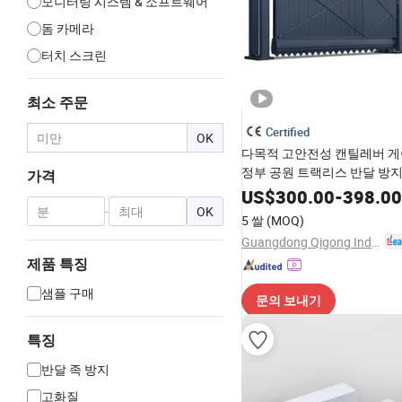
모니터링 시스템 & 소프트웨어
돔 카메라
터치 스크린
최소 주문
Certified
OK
다목적 고안전성 캔틸레버 게
정부 공원 트랙리스 반달 방
가격
US$
300.00
-
398.00
-
OK
5 쌀
(MOQ)
Guangdong Qigong Industrial Group Co., Ltd.
제품 특징
샘플 구매
문의 보내기
특징
반달 족 방지
고화질