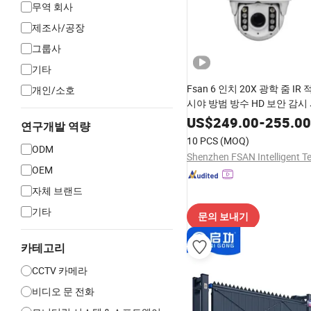
무역 회사
제조사/공장
그룹사
기타
Fsan 6 인치 20X 광학 줌 I
개인/소호
시야 방범 방수 HD 보안 감시
돔 CCTV IP 네트워크 PTZ 
US$
249.00
-
255.00
연구개발 역량
10 PCS
(MOQ)
ODM
OEM
자체 브랜드
기타
문의 보내기
카테고리
CCTV 카메라
비디오 문 전화