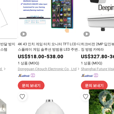
 반달 방지
4K 43 인치 게임 터치 모니터 TFT LCD 디
히크비전 2MP 딥인뷰
시스템
스플레이 게임 솔루션 방범용 LED 주변
징 방범 카메라
Cjtouch
US$
518.00
-
538.00
US$
327.80
-
3
1 상품
(MOQ)
1 상품
(MOQ)
d.
Dongguan Cjtouch Electronic Co., Ltd
문의 보내기
문의 보내기