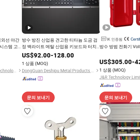
Certi
IK 인증됨
R 적외선 야간
방수 방진 산업용 견고한 티타늄 도금 검
 시스템 고속
정 백라이트 메탈 산업용 키보드와 터치
방수 방범 전화기 VoI
카메라
패드
US$
92.00
-
128.00
US$
305.00
-
4
1 상품
(MOQ)
1 상품
(MOQ)
Shenzhen FSAN Intelligent Technology Co., Ltd.
DongGuan Deshipu Metal Products Co., Ltd.
J&R Technology Limi
문의 보내기
문의 보내기