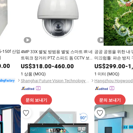
-150f 산업
4MP 33X 별빛 방범용 별빛 스마트 IR 네
공공 공원을 위한 내
기
트워크 장거리 PTZ 스피드 돔 CCTV 보안
미끄럼틀: 파손 방지 
감시 블록 자동 추적 카메라
자외선 안정화
0.00
US$
318.00
-
460.00
US$
299.00
-
1
1 상품
(MOQ)
1 미터
(MOQ)
Shanghai Future Vision Technology Co., Ltd.
문의 보내기
문의 보내기