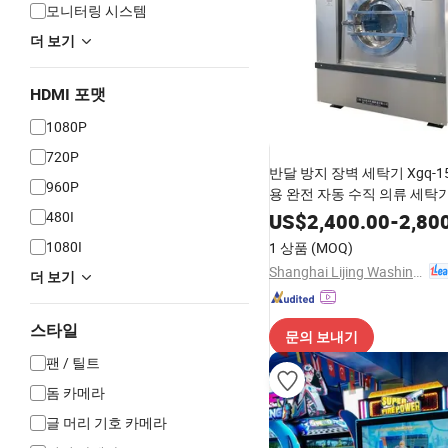
모니터링 시스템
더 보기
HDMI 포맷
1080P
720P
반달 방지 장벽 세탁기 Xgq-15
960P
용 완전 자동 수직 의류 세탁
480I
US$
2,400.00
-
2,80
1080I
1 상품
(MOQ)
Shanghai Lijing Washing Machinery Manufacturing Co., Ltd.
더 보기
스타일
문의 보내기
팬 / 틸트
돔 카메라
글 머리 기호 카메라