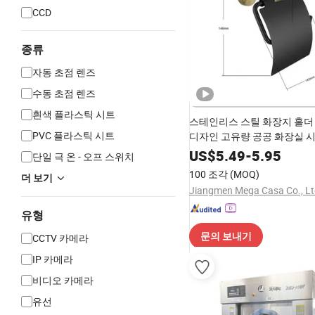
CCD
종류
자동 초점 렌즈
수동 초점 렌즈
흰색 플라스틱 시트
스테인리스 스틸 화장지 홀더
PVC 플라스틱 시트
디자인 고유량 공공 화장실 
US$
5.49
-
5.95
단일 극 온 - 오프 스위치
100 조각
(MOQ)
더 보기
Jiangmen Mega Casa Co., Lt
유형
문의 보내기
CCTV 카메라
IP 카메라
비디오 카메라
유선