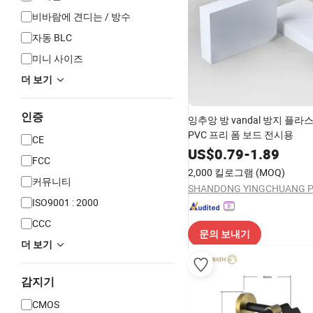
비바람에 견디는 / 방수
자동 BLC
미니 사이즈
더 보기
인증
잉추앙 방 vandal 방지 플라
PVC 프리 폼 보드 전시용
CE
US$
0.79
-
1.89
FCC
2,000 킬로그램
(MOQ)
커뮤니티
ISO9001 : 2000
CCC
문의 보내기
더 보기
감지기
CMOS