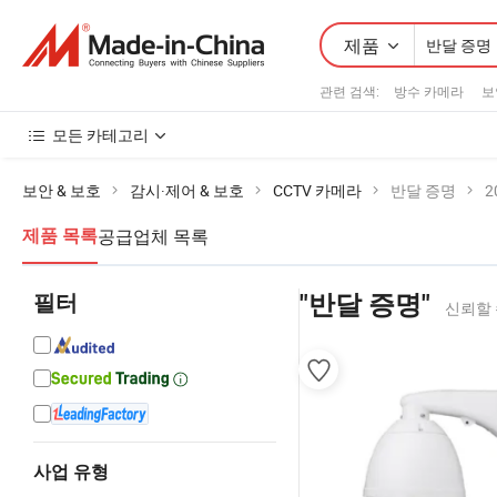
제품
관련 검색:
방수 카메라
보
모든 카테고리
보안 & 보호
감시·제어 & 보호
CCTV 카메라
반달 증명
2
공급업체 목록
제품 목록
필터
"반달 증명"
신뢰할 
사업 유형