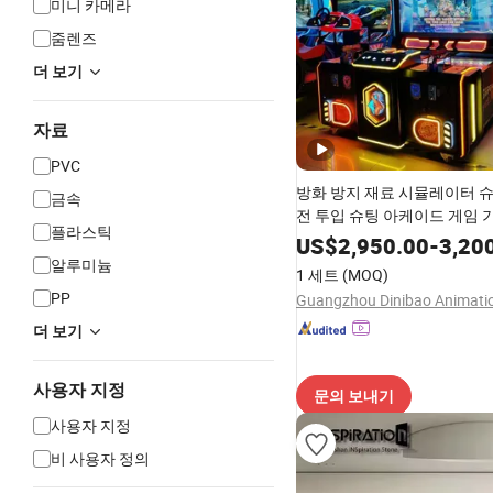
미니 카메라
줌렌즈
더 보기
자료
PVC
방화 방지 재료 시뮬레이터 슈
금속
전 투입 슈팅 아케이드 게임 
플라스틱
US$
2,950.00
-
3,20
알루미늄
1 세트
(MOQ)
PP
더 보기
사용자 지정
문의 보내기
사용자 지정
비 사용자 정의