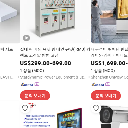
스틱 시트
실내 링 메인 유닛 링 메인 유닛( RMU) 컴
내구성이 뛰어난 반달 
팩트 고전압 방범 고정
레이와 라미네이티드
US$
299.00
-
699.00
US$
1,699.00
-
1 상품
(MOQ)
1 상품
(MOQ)
SHANDONG YINGCHUANG PLASTIC CO., LTD.
Stardynamic Power Equipment (Fuzhou) Co., Ltd.
문의 보내기
문의 보내기