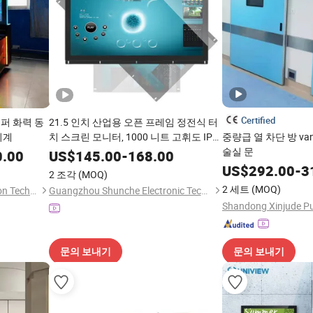
Certified
퍼 화력 동
21.5 인치 산업용 오픈 프레임 정전식 터
기계
치 스크린 모니터, 1000 니트 고휘도 IP65
중량급 열 차단 방 van
방범 디스플레이
술실 문
0.00
US$
145.00
-
168.00
US$
292.00
-
3
2 조각
(MOQ)
2 세트
(MOQ)
Guangzhou Dinibao Animation Technology Co., Ltd.
Guangzhou Shunche Electronic Technology Co., Ltd.
문의 보내기
문의 보내기