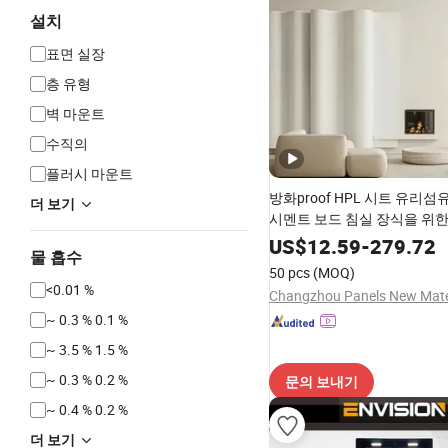
설치
표면 실장
층 유형
벽 마운트
수직의
플러시 마운트
방화proof HPL 시트 유리섬
더 보기
시멘트 보드 침실 장식을 위
US$
12.59
-
279.72
물 흡수
50 pcs
(MOQ)
<0.01 %
~ 0.3 % 0.1 %
~ 3.5 % 1.5 %
~ 0.3 % 0.2 %
문의 보내기
~ 0.4 % 0.2 %
더 보기